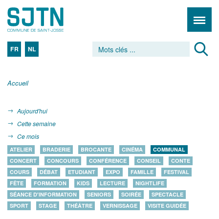
FR
NL
Accueil
Aujourd'hui
Cette semaine
Ce mois
ATELIER
BRADERIE
BROCANTE
CINÉMA
COMMUNAL
CONCERT
CONCOURS
CONFÉRENCE
CONSEIL
CONTE
COURS
DÉBAT
ETUDIANT
EXPO
FAMILLE
FESTIVAL
FÊTE
FORMATION
KIDS
LECTURE
NIGHTLIFE
SÉANCE D'INFORMATION
SENIORS
SOIRÉE
SPECTACLE
SPORT
STAGE
THÉÂTRE
VERNISSAGE
VISITE GUIDÉE