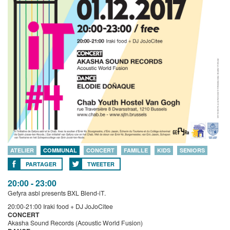
ATELIER
COMMUNAL
CONCERT
FAMILLE
KIDS
SENIORS
PARTAGER
TWEETER
20:00 - 23:00
Gefyra asbl presents BXL Blend-iT.
20:00-21:00 Iraki food + DJ JoJoCitee
CONCERT
Akasha Sound Records (Acoustic World Fusion)