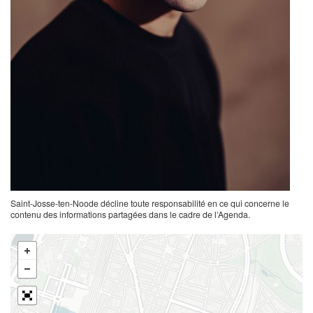
Saint-Josse-ten-Noode décline toute responsabilité en ce qui concerne le
contenu des informations partagées dans le cadre de l’Agenda.