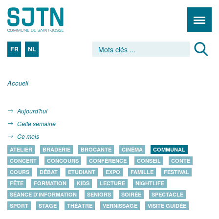
FR
NL
Accueil
Aujourd'hui
Cette semaine
Ce mois
ATELIER
BRADERIE
BROCANTE
CINÉMA
COMMUNAL
CONCERT
CONCOURS
CONFÉRENCE
CONSEIL
CONTE
COURS
DÉBAT
ETUDIANT
EXPO
FAMILLE
FESTIVAL
FÊTE
FORMATION
KIDS
LECTURE
NIGHTLIFE
SÉANCE D'INFORMATION
SENIORS
SOIRÉE
SPECTACLE
SPORT
STAGE
THÉÂTRE
VERNISSAGE
VISITE GUIDÉE