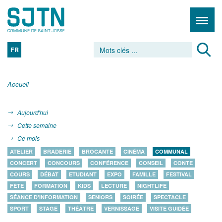
FR
Accueil
Aujourd'hui
Cette semaine
Ce mois
ATELIER
BRADERIE
BROCANTE
CINÉMA
COMMUNAL
CONCERT
CONCOURS
CONFÉRENCE
CONSEIL
CONTE
COURS
DÉBAT
ETUDIANT
EXPO
FAMILLE
FESTIVAL
FÊTE
FORMATION
KIDS
LECTURE
NIGHTLIFE
SÉANCE D'INFORMATION
SENIORS
SOIRÉE
SPECTACLE
SPORT
STAGE
THÉÂTRE
VERNISSAGE
VISITE GUIDÉE