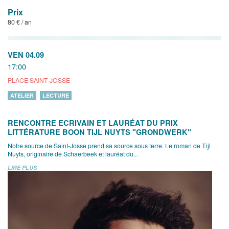
Prix
80 € / an
VEN 04.09
17:00
PLACE SAINT-JOSSE
ATELIER
LECTURE
RENCONTRE ECRIVAIN ET LAURÉAT DU PRIX
LITTÉRATURE BOON TIJL NUYTS "GRONDWERK"
Notre source de Saint-Josse prend sa source sous terre. Le roman de Tijl
Nuyts, originaire de Schaerbeek et lauréat du...
LIRE PLUS