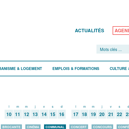
ACTUALITÉS
AGEN
BANISME & LOGEMENT
EMPLOIS & FORMATIONS
CULTURE 
l
m
m
j
v
s
d
l
m
m
j
v
s
10
11
12
13
14
15
16
17
18
19
20
21
22
2
BROCANTE
CINÉMA
COMMUNAL
CONCERT
CONCOURS
CONF