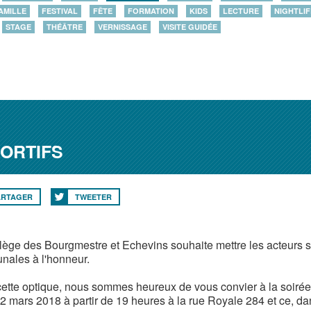
AMILLE
FESTIVAL
FÊTE
FORMATION
KIDS
LECTURE
NIGHTLIF
STAGE
THÉÂTRE
VERNISSAGE
VISITE GUIDÉE
PORTIFS
ARTAGER
TWEETER
lège des Bourgmestre et Echevins souhaite mettre les acteurs sp
ales à l'honneur.
ette optique, nous sommes heureux de vous convier à la soirée 
12 mars 2018 à partir de 19 heures à la rue Royale 284 et ce, 