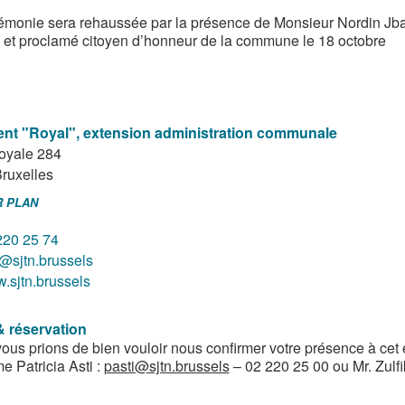
émonie sera rehaussée par la présence de Monsieur Nordin Jbar
et proclamé citoyen d’honneur de la commune le 18 octobre
2016.
ent "Royal", extension administration communale
oyale 284
ruxelles
R PLAN
220 25 74
o@sjtn.brussels
.sjtn.brussels
& réservation
ous prions de bien vouloir nous confirmer votre présence à ce
 Patricia Asti :
pasti@sjtn.brussels
– 02 220 25 00 ou Mr. Zulfi