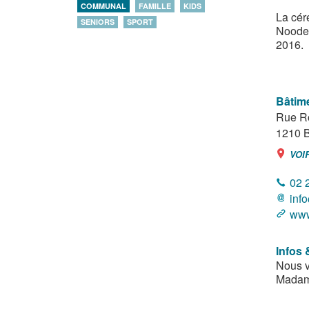
COMMUNAL
FAMILLE
KIDS
La cér
SENIORS
SPORT
Noode 
Bâtim
Rue R
1210
B
VOI
02 
inf
www
Infos 
Nous v
Madame