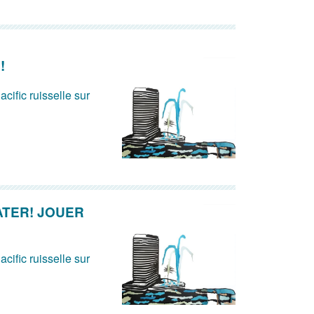
!
acific ruisselle sur
ATER! JOUER
acific ruisselle sur