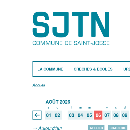
LA COMMUNE
CRÈCHES & ECOLES
UR
Accueil
AOÛT 2026
s
d
l
m
m
j
v
s
d
01
02
03
04
05
06
07
08
09
Aujourd'hui
ATELIER
BRADERIE