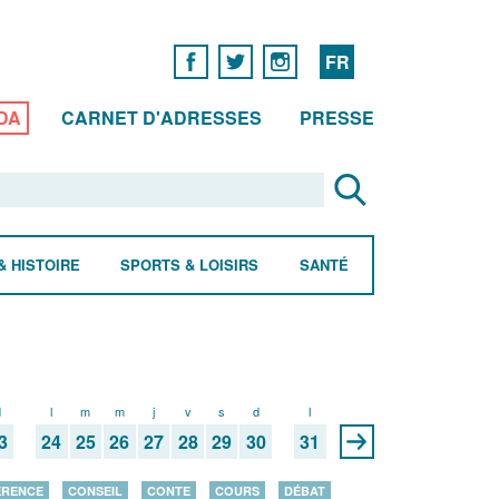
FR
DA
CARNET D'ADRESSES
PRESSE
& HISTOIRE
SPORTS & LOISIRS
SANTÉ
d
l
m
m
j
v
s
d
l
3
24
25
26
27
28
29
30
31
ÉRENCE
CONSEIL
CONTE
COURS
DÉBAT