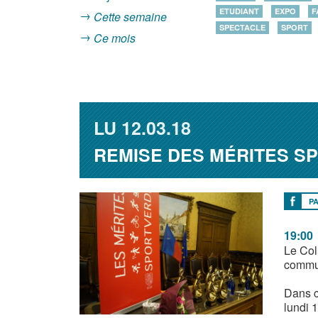
ETUDIANT
EXPO
F
Cette semaine
SPECTACLE
SPORT
Ce mois
LU
12.03.18
REMISE DES MÉRITES S
P
19:00
Le Col
commun
Dans c
lundi 