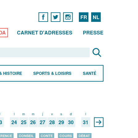
FR
NL
DA
CARNET D'ADRESSES
PRESSE
& HISTOIRE
SPORTS & LOISIRS
SANTÉ
d
l
m
m
j
v
s
d
l
3
24
25
26
27
28
29
30
31
ÉRENCE
CONSEIL
CONTE
COURS
DÉBAT