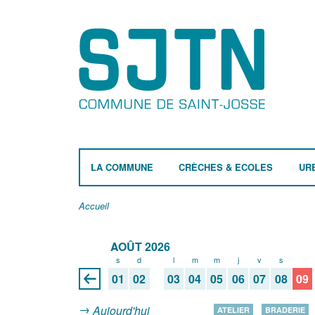
LA COMMUNE
CRÈCHES & ECOLES
UR
Accueil
AOÛT 2026
s
d
l
m
m
j
v
s
d
01
02
03
04
05
06
07
08
09
Aujourd'hui
ATELIER
BRADERIE