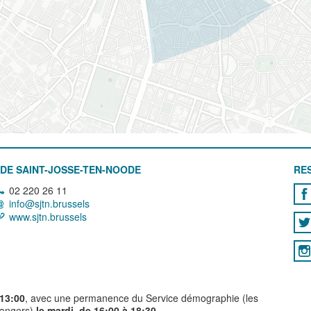
DE SAINT-JOSSE-TEN-NOODE
RE
02 220 26 11
info@sjtn.brussels
www.sjtn.brussels
 13:00
, avec une permanence du Service démographie (les
trangers)
le mardi, de 16:00 à 18:30.