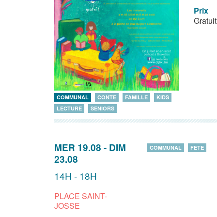
Prix
Gratuit
COMMUNAL
CONTE
FAMILLE
KIDS
LECTURE
SENIORS
MER 19.08
-
DIM
COMMUNAL
FÊTE
23.08
14H - 18H
PLACE SAINT-
JOSSE