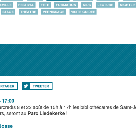
AMILLE
FESTIVAL
FÊTE
FORMATION
KIDS
LECTURE
NIGHTLIF
STAGE
THÉÂTRE
VERNISSAGE
VISITE GUIDÉE
ARTAGER
TWEETER
- 17:00
rcredis 8 et 22 août de 15h à 17h les bibliothécaires de Saint
rs, seront au
Parc Liedekerke
!
-Josse