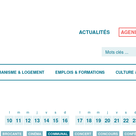
ACTUALITÉS
AGEN
BANISME & LOGEMENT
EMPLOIS & FORMATIONS
CULTURE 
l
m
m
j
v
s
d
l
m
m
j
v
s
10
11
12
13
14
15
16
17
18
19
20
21
22
2
BROCANTE
CINÉMA
COMMUNAL
CONCERT
CONCOURS
CONF