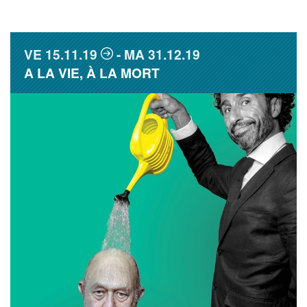
VE
15.11.19
MA
31.12.19
A LA VIE, À LA MORT