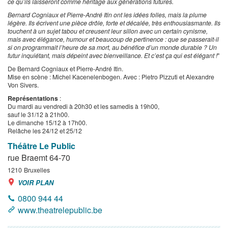
ce qu’ils laisseront comme héritage aux générations futures.
Bernard Cogniaux et Pierre-André Itin ont les idées folles, mais la plume
légère. Ils écrivent une pièce drôle, forte et décalée, très enthousiasmante. Ils
touchent à un sujet tabou et creusent leur sillon avec un certain cynisme,
mais avec élégance, humour et beaucoup de pertinence : que se passerait-il
si on programmait l’heure de sa mort, au bénéfice d’un monde durable ? Un
futur inquiétant, mais dépeint avec bienveillance. Et c’est ça qui est élégant !
"
De Bernard Cogniaux et Pierre-André Itin.
Mise en scène : Michel Kacenelenbogen. Avec : Pietro Pizzuti et Alexandre
Von Sivers.
Représentations
:
Du mardi au vendredi à 20h30 et les samedis à 19h00,
sauf le 31/12 à 21h00.
Le dimanche 15/12 à 17h00.
Relâche les 24/12 et 25/12
Théâtre Le Public
rue Braemt 64-70
1210
Bruxelles
VOIR PLAN
0800 944 44
www.theatrelepublic.be