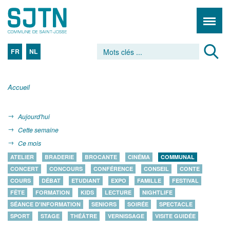
FR
NL
Accueil
Aujourd'hui
Cette semaine
Ce mois
ATELIER
BRADERIE
BROCANTE
CINÉMA
COMMUNAL
CONCERT
CONCOURS
CONFÉRENCE
CONSEIL
CONTE
COURS
DÉBAT
ETUDIANT
EXPO
FAMILLE
FESTIVAL
FÊTE
FORMATION
KIDS
LECTURE
NIGHTLIFE
SÉANCE D'INFORMATION
SENIORS
SOIRÉE
SPECTACLE
SPORT
STAGE
THÉÂTRE
VERNISSAGE
VISITE GUIDÉE