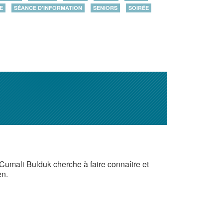
E
SÉANCE D'INFORMATION
SENIORS
SOIRÉE
Cumali Bulduk cherche à faire connaître et
en.