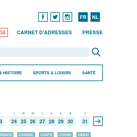
FR
NL
DA
CARNET D'ADRESSES
PRESSE
& HISTOIRE
SPORTS & LOISIRS
SANTÉ
d
l
m
m
j
v
s
d
l
3
24
25
26
27
28
29
30
31
ÉRENCE
CONSEIL
CONTE
COURS
DÉBAT