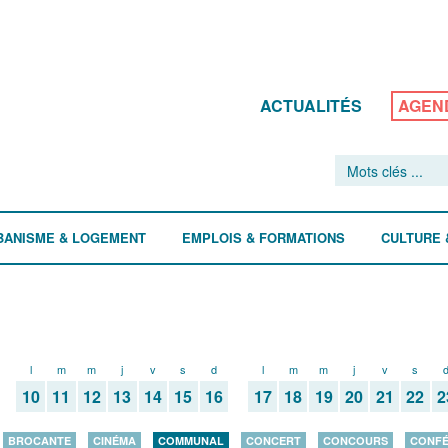
ACTUALITÉS
AGEN
BANISME & LOGEMENT
EMPLOIS & FORMATIONS
CULTURE 
l
m
m
j
v
s
d
l
m
m
j
v
s
10
11
12
13
14
15
16
17
18
19
20
21
22
2
BROCANTE
CINÉMA
COMMUNAL
CONCERT
CONCOURS
CONF