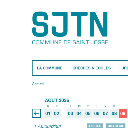
LA COMMUNE
CRÈCHES & ECOLES
UR
Accueil
AOÛT 2026
s
d
l
m
m
j
v
s
d
01
02
03
04
05
06
07
08
09
Aujourd'hui
ATELIER
BRADERIE