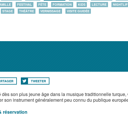
AMILLE
FESTIVAL
FÊTE
FORMATION
KIDS
LECTURE
NIGHTLIF
STAGE
THÉÂTRE
VERNISSAGE
VISITE GUIDÉE
ARTAGER
TWEETER
 dès son plus jeune âge dans la musique traditionnelle turque, 
er son instrument généralement peu connu du publique europé
& réservation