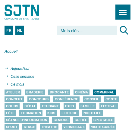
FR
NL
Accueil
Aujourd'hui
Cette semaine
Ce mois
ATELIER
BRADERIE
BROCANTE
CINÉMA
COMMUNAL
CONCERT
CONCOURS
CONFÉRENCE
CONSEIL
CONTE
COURS
DÉBAT
ETUDIANT
EXPO
FAMILLE
FESTIVAL
FÊTE
FORMATION
KIDS
LECTURE
NIGHTLIFE
SÉANCE D'INFORMATION
SENIORS
SOIRÉE
SPECTACLE
SPORT
STAGE
THÉÂTRE
VERNISSAGE
VISITE GUIDÉE