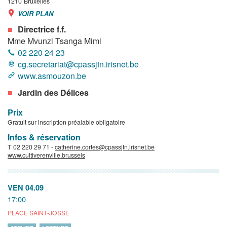
1210
Bruxelles
VOIR PLAN
Directrice f.f.
Mme Mvunzi Tsanga Mimi
02 220 24 23
cg.secretariat@cpassjtn.irisnet.be
www.asmouzon.be
Jardin des Délices
Prix
Gratuit sur inscription préalable obligatoire
Infos & réservation
T 02 220 29 71 -
catherine.cortes@cpassjtn.irisnet.be
www.cultiverenville.brussels
VEN 04.09
17:00
PLACE SAINT-JOSSE