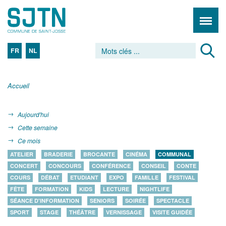
FR
NL
Accueil
Aujourd'hui
Cette semaine
Ce mois
ATELIER
BRADERIE
BROCANTE
CINÉMA
COMMUNAL
CONCERT
CONCOURS
CONFÉRENCE
CONSEIL
CONTE
COURS
DÉBAT
ETUDIANT
EXPO
FAMILLE
FESTIVAL
FÊTE
FORMATION
KIDS
LECTURE
NIGHTLIFE
SÉANCE D'INFORMATION
SENIORS
SOIRÉE
SPECTACLE
SPORT
STAGE
THÉÂTRE
VERNISSAGE
VISITE GUIDÉE