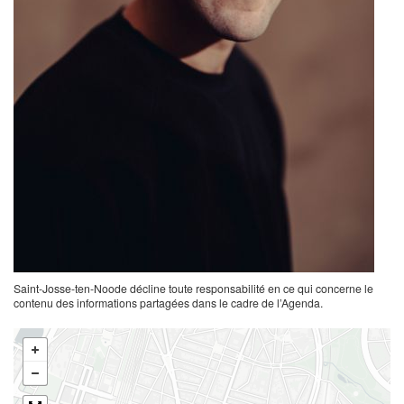
Saint-Josse-ten-Noode décline toute responsabilité en ce qui concerne le
contenu des informations partagées dans le cadre de l’Agenda.