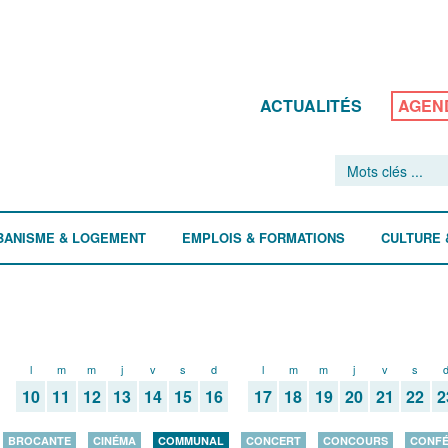
ACTUALITÉS
AGEN
BANISME & LOGEMENT
EMPLOIS & FORMATIONS
CULTURE 
l
m
m
j
v
s
d
l
m
m
j
v
s
10
11
12
13
14
15
16
17
18
19
20
21
22
2
BROCANTE
CINÉMA
COMMUNAL
CONCERT
CONCOURS
CONF