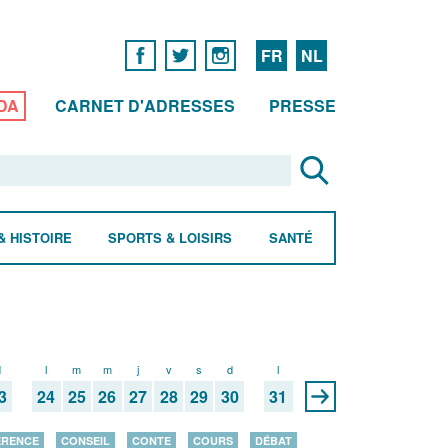
FR
NL
DA
CARNET D'ADRESSES
PRESSE
& HISTOIRE
SPORTS & LOISIRS
SANTÉ
d
l
m
m
j
v
s
d
l
3
24
25
26
27
28
29
30
31
ÉRENCE
CONSEIL
CONTE
COURS
DÉBAT