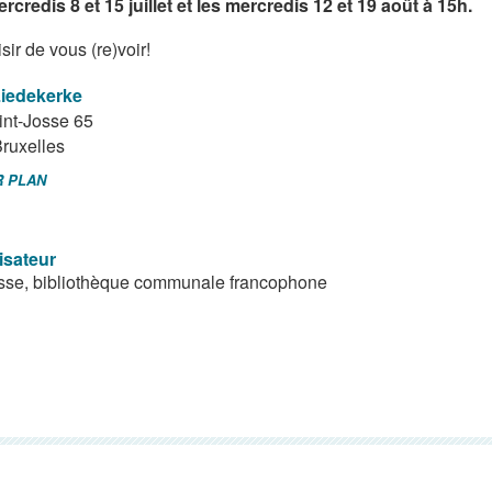
rcredis 8 et 15 juillet et les mercredis 12 et 19 août à 15h.
sir de vous (re)voir!
Liedekerke
int-Josse 65
ruxelles
R PLAN
isateur
sse, bibliothèque communale francophone