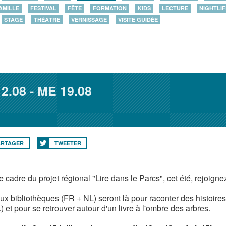
AMILLE
FESTIVAL
FÊTE
FORMATION
KIDS
LECTURE
NIGHTLIF
STAGE
THÉÂTRE
VERNISSAGE
VISITE GUIDÉE
2.08
ME
19.08
ARTAGER
TWEETER
e cadre du projet régional "Lire dans le Parcs", cet été, rejoig
ux bibliothèques (FR + NL) seront là pour raconter des histoires
.) et pour se retrouver autour d'un livre à l'ombre des arbres.