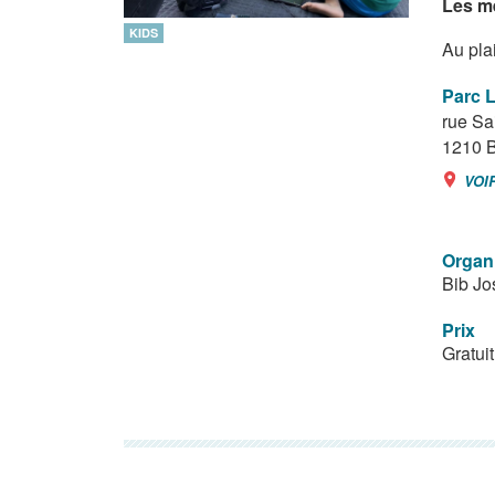
Les me
KIDS
Au plai
Parc 
rue Sa
1210
B
VOI
Organ
Bib Jo
Prix
Gratuit