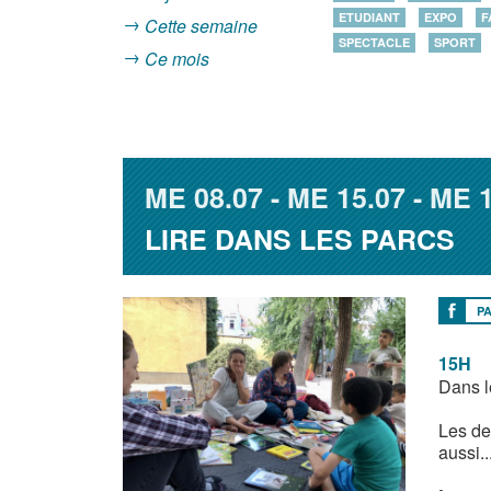
ETUDIANT
EXPO
F
Cette semaine
SPECTACLE
SPORT
Ce mois
ME
08.07
ME
15.07
ME
1
LIRE DANS LES PARCS
P
15H
Dans l
Les de
aussi..