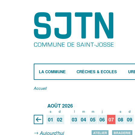
LA COMMUNE
CRÈCHES & ECOLES
UR
Accueil
AOÛT 2026
s
d
l
m
m
j
v
s
d
01
02
03
04
05
06
07
08
09
Aujourd'hui
ATELIER
BRADERIE