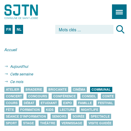
FR
NL
Accueil
Aujourd'hui
Cette semaine
Ce mois
ATELIER
BRADERIE
BROCANTE
CINÉMA
COMMUNAL
CONCERT
CONCOURS
CONFÉRENCE
CONSEIL
CONTE
COURS
DÉBAT
ETUDIANT
EXPO
FAMILLE
FESTIVAL
FÊTE
FORMATION
KIDS
LECTURE
NIGHTLIFE
SÉANCE D'INFORMATION
SENIORS
SOIRÉE
SPECTACLE
SPORT
STAGE
THÉÂTRE
VERNISSAGE
VISITE GUIDÉE