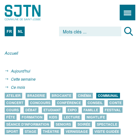
FR
NL
Accueil
Aujourd'hui
Cette semaine
Ce mois
ATELIER
BRADERIE
BROCANTE
CINÉMA
COMMUNAL
CONCERT
CONCOURS
CONFÉRENCE
CONSEIL
CONTE
COURS
DÉBAT
ETUDIANT
EXPO
FAMILLE
FESTIVAL
FÊTE
FORMATION
KIDS
LECTURE
NIGHTLIFE
SÉANCE D'INFORMATION
SENIORS
SOIRÉE
SPECTACLE
SPORT
STAGE
THÉÂTRE
VERNISSAGE
VISITE GUIDÉE