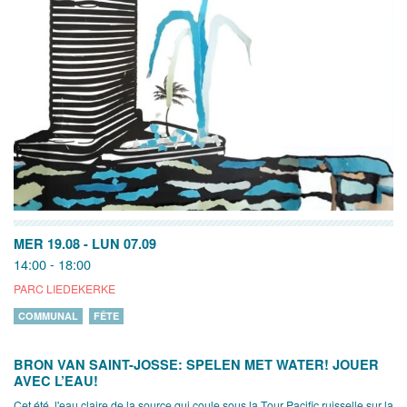
MER 19.08
-
LUN 07.09
14:00 - 18:00
PARC LIEDEKERKE
COMMUNAL
FÊTE
BRON VAN SAINT-JOSSE: SPELEN MET WATER! JOUER
AVEC L’EAU!
Cet été, l'eau claire de la source qui coule sous la Tour Pacific ruisselle sur la