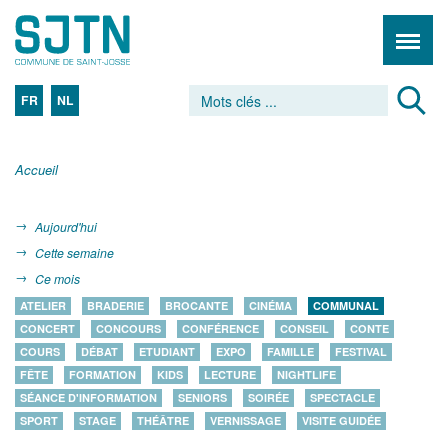
FR
NL
Accueil
Aujourd'hui
Cette semaine
Ce mois
ATELIER
BRADERIE
BROCANTE
CINÉMA
COMMUNAL
CONCERT
CONCOURS
CONFÉRENCE
CONSEIL
CONTE
COURS
DÉBAT
ETUDIANT
EXPO
FAMILLE
FESTIVAL
FÊTE
FORMATION
KIDS
LECTURE
NIGHTLIFE
SÉANCE D'INFORMATION
SENIORS
SOIRÉE
SPECTACLE
SPORT
STAGE
THÉÂTRE
VERNISSAGE
VISITE GUIDÉE