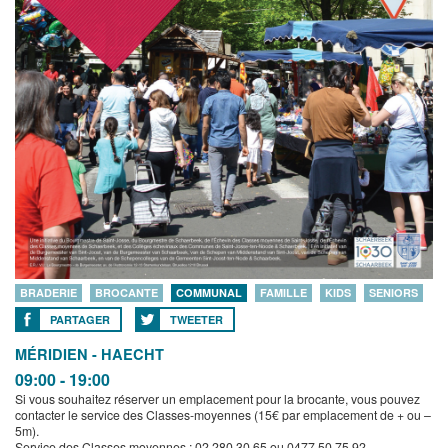
BRADERIE
BROCANTE
COMMUNAL
FAMILLE
KIDS
SENIORS
PARTAGER
TWEETER
MÉRIDIEN - HAECHT
09:00 - 19:00
Si vous souhaitez réserver un emplacement pour la brocante, vous pouvez
contacter le service des Classes-moyennes (15€ par emplacement de + ou –
5m).
Service des Classes moyennes : 02 280 30 65 ou 0477 50 75 92