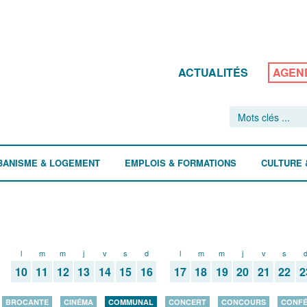
ACTUALITÉS
AGEN
BANISME & LOGEMENT
EMPLOIS & FORMATIONS
CULTURE 
l
m
m
j
v
s
d
l
m
m
j
v
s
10
11
12
13
14
15
16
17
18
19
20
21
22
2
BROCANTE
CINÉMA
COMMUNAL
CONCERT
CONCOURS
CONF