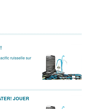
!
acific ruisselle sur
ATER! JOUER