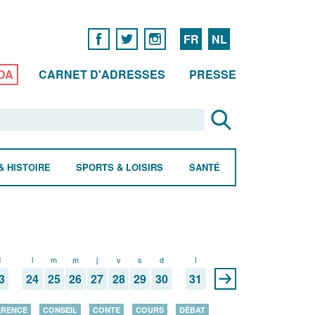
FR
NL
DA
CARNET D'ADRESSES
PRESSE
& HISTOIRE
SPORTS & LOISIRS
SANTÉ
d
l
m
m
j
v
s
d
l
3
24
25
26
27
28
29
30
31
ÉRENCE
CONSEIL
CONTE
COURS
DÉBAT