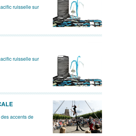
acific ruisselle sur
acific ruisselle sur
CALE
 des accents de