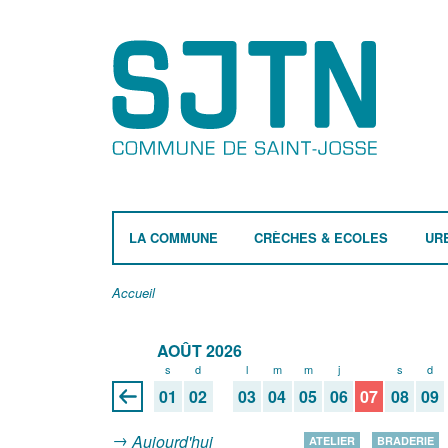
LA COMMUNE
CRÈCHES & ECOLES
UR
Accueil
AOÛT 2026
s
d
l
m
m
j
v
s
d
01
02
03
04
05
06
07
08
09
Aujourd'hui
ATELIER
BRADERIE