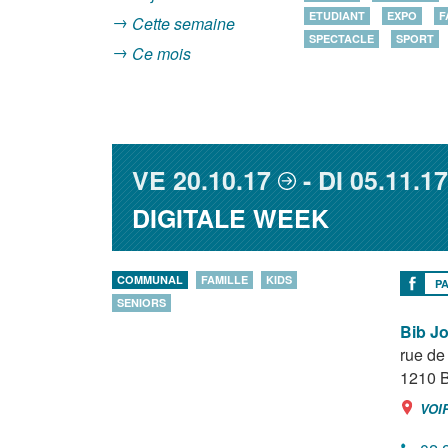
ETUDIANT
EXPO
F
Cette semaine
SPECTACLE
SPORT
Ce mois
VE
20.10.17
DI
05.11.17
DIGITALE WEEK
COMMUNAL
FAMILLE
KIDS
P
SENIORS
Bib J
rue de 
1210
B
VOI