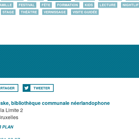
AMILLE
FESTIVAL
FÊTE
FORMATION
KIDS
LECTURE
NIGHTLIF
STAGE
THÉÂTRE
VERNISSAGE
VISITE GUIDÉE
ARTAGER
TWEETER
oske, bibliothèque communale néerlandophone
la Limite 2
ruxelles
R PLAN