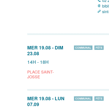
02 
bib
sint
MER 19.08
-
DIM
COMMUNAL
FÊTE
23.08
14H - 18H
PLACE SAINT-
JOSSE
MER 19.08
-
LUN
COMMUNAL
FÊTE
07.09