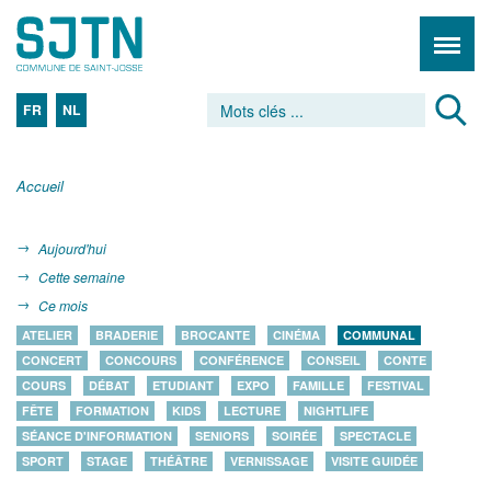
FR
NL
Accueil
Aujourd'hui
Cette semaine
Ce mois
ATELIER
BRADERIE
BROCANTE
CINÉMA
COMMUNAL
CONCERT
CONCOURS
CONFÉRENCE
CONSEIL
CONTE
COURS
DÉBAT
ETUDIANT
EXPO
FAMILLE
FESTIVAL
FÊTE
FORMATION
KIDS
LECTURE
NIGHTLIFE
SÉANCE D'INFORMATION
SENIORS
SOIRÉE
SPECTACLE
SPORT
STAGE
THÉÂTRE
VERNISSAGE
VISITE GUIDÉE