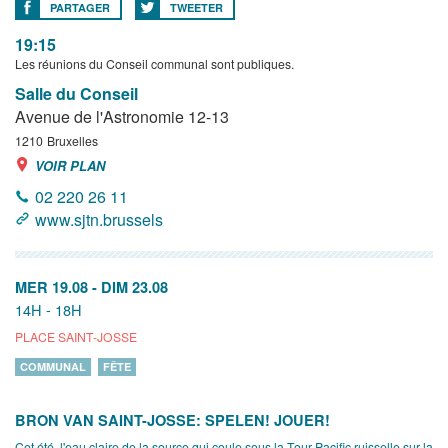
PARTAGER
TWEETER
19:15
Les réunions du Conseil communal sont publiques.
Salle du Conseil
Avenue de l'Astronomie 12-13
1210
Bruxelles
VOIR PLAN
02 220 26 11
www.sjtn.brussels
MER 19.08
-
DIM 23.08
14H - 18H
PLACE SAINT-JOSSE
COMMUNAL
FÊTE
BRON VAN SAINT-JOSSE: SPELEN! JOUER!
Cet été, l'eau claire de la source qui coule sous la Tour Pacific ruisselle sur la