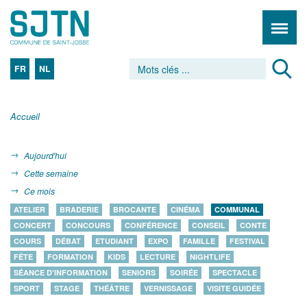
FR
NL
Accueil
Aujourd'hui
Cette semaine
Ce mois
ATELIER
BRADERIE
BROCANTE
CINÉMA
COMMUNAL
CONCERT
CONCOURS
CONFÉRENCE
CONSEIL
CONTE
COURS
DÉBAT
ETUDIANT
EXPO
FAMILLE
FESTIVAL
FÊTE
FORMATION
KIDS
LECTURE
NIGHTLIFE
SÉANCE D'INFORMATION
SENIORS
SOIRÉE
SPECTACLE
SPORT
STAGE
THÉÂTRE
VERNISSAGE
VISITE GUIDÉE