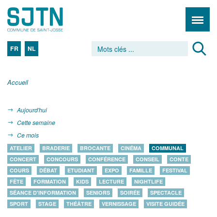
FR
NL
Accueil
Aujourd'hui
Cette semaine
Ce mois
ATELIER
BRADERIE
BROCANTE
CINÉMA
COMMUNAL
CONCERT
CONCOURS
CONFÉRENCE
CONSEIL
CONTE
COURS
DÉBAT
ETUDIANT
EXPO
FAMILLE
FESTIVAL
FÊTE
FORMATION
KIDS
LECTURE
NIGHTLIFE
SÉANCE D'INFORMATION
SENIORS
SOIRÉE
SPECTACLE
SPORT
STAGE
THÉÂTRE
VERNISSAGE
VISITE GUIDÉE