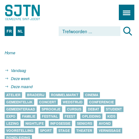
FR
NL
Home
Vandaag
Deze week
Deze maand
ATELIER
BRADERIJ
ROMMELMARKT
CINEMA
GEMEENTELIJK
CONCERT
WEDSTRIJD
CONFERENCIE
GEMEENTERAAD
SPROOKJE
CURSUS
DEBAT
STUDENT
EXPO
FAMILIE
FESTIVAL
FEEST
OPLEIDING
KIDS
LEZING
NIGHTLIFE
INFOSESSIE
SENIORS
AVOND
VOORSTELLING
SPORT
STAGE
THEATER
VERNISSAGE
RONDLEIDING