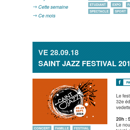
ETUDIANT
EXPO
F
Cette semaine
SPECTACLE
SPORT
Ce mois
VE
28.09.18
SAINT JAZZ FESTIVAL 20
P
Le fes
32e éd
vedette
20h : 
Le nou
CONCERT
FAMILLE
FESTIVAL