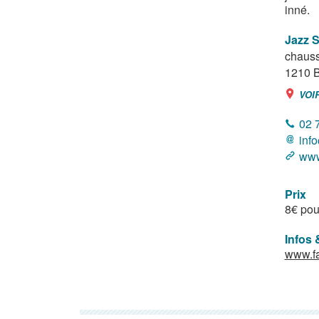
inné.
Jazz S
chauss
1210
B
VOI
02 
inf
www
Prix
8€ pou
Infos 
www.fa