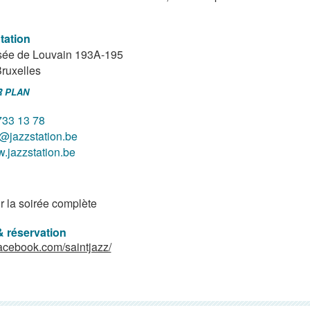
tation
ée de Louvain 193A-195
ruxelles
R PLAN
733 13 78
o@jazzstation.be
.jazzstation.be
r la soirée complète
& réservation
cebook.com/saintjazz/