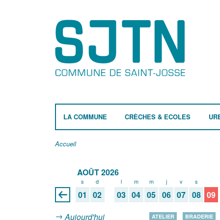
LA COMMUNE
CRÈCHES & ECOLES
UR
Accueil
AOÛT 2026
s
d
l
m
m
j
v
s
d
01
02
03
04
05
06
07
08
09
Aujourd'hui
ATELIER
BRADERIE