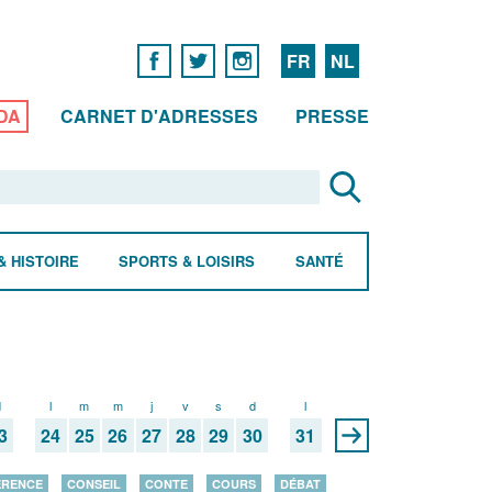
FR
NL
DA
CARNET D'ADRESSES
PRESSE
& HISTOIRE
SPORTS & LOISIRS
SANTÉ
d
l
m
m
j
v
s
d
l
3
24
25
26
27
28
29
30
31
ÉRENCE
CONSEIL
CONTE
COURS
DÉBAT