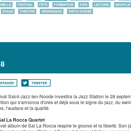
AMILLE
FESTIVAL
FÊTE
FORMATION
KIDS
LECTURE
NIGHTLIF
STAGE
THÉÂTRE
VERNISSAGE
VISITE GUIDÉE
18
ARTAGER
TWEETER
tival Saint-Jazz-ten-Noode investira la Jazz Station le 28 sept
ition qui s'annonce d'ores et déjà sous le signe du jazz, du swi
s, l'audace et la qualité.
Sal La Rocca Quartet
vel album de Sal La Rocca respire le groove et la liberté. Son 