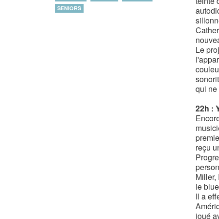
teinté 
SENIORS
autodi
sillon
Cather
nouvea
Le pro
l'appa
couleu
sonori
qui ne
22h : 
Encore
musicie
premie
reçu u
Progre
person
Miller
le blu
Il a e
Amériq
joué a