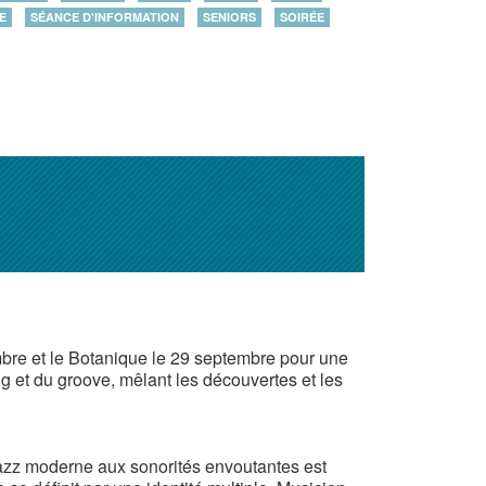
E
SÉANCE D'INFORMATION
SENIORS
SOIRÉE
embre et le Botanique le 29 septembre pour une
ng et du groove, mêlant les découvertes et les
jazz moderne aux sonorités envoutantes est