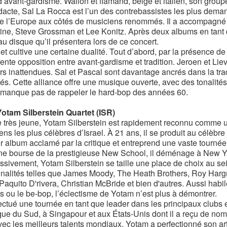
d’avant-gardisme. Wallon et flamand, belge et italien, son groupe
dacte, Sal La Rocca est l’un des contrebassistes les plus deman
ne l’Europe aux côtés de musiciens renommés. Il a accompagné 
ine, Steve Grossman et Lee Konitz. Après deux albums en tant qu
u disque qu’il présentera lors de ce concert.
jet cultive une certaine dualité. Tout d’abord, par la présence d
rente opposition entre avant-gardisme et tradition. Jeroen et Lie
rs inattendues. Sal et Pascal sont davantage ancrés dans la trad
tés. Cette alliance offre une musique ouverte, avec des tonalité
 manque pas de rappeler le hard-bop des années 60.
Yotam Silberstein Quartet (ISR)
 très jeune, Yotam Silberstein est rapidement reconnu comme un v
ns les plus célèbres d’Israel. À 21 ans, il se produit au célèbre
r album acclamé par la critique et entreprend une vaste tourné
ne bourse de la prestigieuse New School, il déménage à New Y
ssivement, Yotam Silberstein se taille une place de choix au sein
nalités telles que James Moody, The Heath Brothers, Roy Har
, Paquito D'rivera, Christian McBride et bien d'autres. Aussi hab
es ou le be-bop, l’éclectisme de Yotam n’est plus à démontrer.
ffectué une tournée en tant que leader dans les principaux clubs 
ue du Sud, à Singapour et aux États-Unis dont il a reçu de no
vec les meilleurs talents mondiaux, Yotam a perfectionné son art 