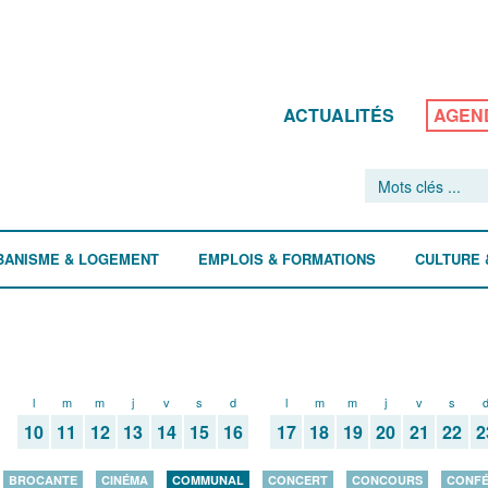
ACTUALITÉS
AGEN
BANISME & LOGEMENT
EMPLOIS & FORMATIONS
CULTURE 
l
m
m
j
v
s
d
l
m
m
j
v
s
10
11
12
13
14
15
16
17
18
19
20
21
22
2
BROCANTE
CINÉMA
COMMUNAL
CONCERT
CONCOURS
CONF