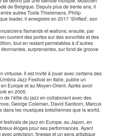
 se définit par une identité multiple. Musicien
dé de Belgique. Depuis plus de trente ans, il
entre autres Toots Thielemans, Philip
e leader, il enregistre en 2017 ‘Shifted’, son
e musiciens flamands et wallons; ensuite, par
ven ouvrent des portes sur des sonorités et des
ition, tout en restant perméables à d’autres
s étonnantes, surprenantes, sur fond de groove
irtuose. Il est invité à jouer avec certains des
 Umbria Jazz Festival en Italie, publie un
e en Europe et au Moyen-Orient. Après avoir
ork en 2005.
 de l'élite du jazz en collaborant avec des
grove, George Coleman, David Sanborn, Marcus
ile dans les musiques brésiliennes que la world,
et festivals de jazz en Europe, au Japon, en
mbreux éloges pour ses performances. Ayant
avec précision, finesse et un sens artistique