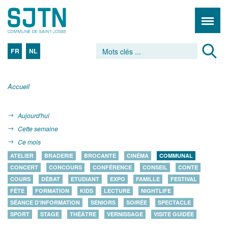
FR
NL
Accueil
Aujourd'hui
Cette semaine
Ce mois
ATELIER
BRADERIE
BROCANTE
CINÉMA
COMMUNAL
CONCERT
CONCOURS
CONFÉRENCE
CONSEIL
CONTE
COURS
DÉBAT
ETUDIANT
EXPO
FAMILLE
FESTIVAL
FÊTE
FORMATION
KIDS
LECTURE
NIGHTLIFE
SÉANCE D'INFORMATION
SENIORS
SOIRÉE
SPECTACLE
SPORT
STAGE
THÉÂTRE
VERNISSAGE
VISITE GUIDÉE