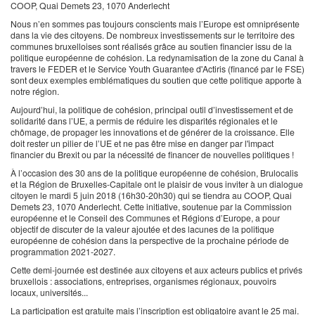
COOP, Quai Demets 23, 1070 Anderlecht
Nous n’en sommes pas toujours conscients mais l’Europe est omniprésente
dans la vie des citoyens. De nombreux investissements sur le territoire des
communes bruxelloises sont réalisés grâce au soutien financier issu de la
politique européenne de cohésion. La redynamisation de la zone du Canal à
travers le FEDER et le Service Youth Guarantee d'Actiris (financé par le FSE)
sont deux exemples emblématiques du soutien que cette politique apporte à
notre région.
Aujourd’hui, la politique de cohésion, principal outil d’investissement et de
solidarité dans l’UE, a permis de réduire les disparités régionales et le
chômage, de propager les innovations et de générer de la croissance. Elle
doit rester un pilier de l’UE et ne pas être mise en danger par l'impact
financier du Brexit ou par la nécessité de financer de nouvelles politiques !
À l’occasion des 30 ans de la politique européenne de cohésion, Brulocalis
et la Région de Bruxelles-Capitale ont le plaisir de vous inviter à un dialogue
citoyen le mardi 5 juin 2018 (16h30-20h30) qui se tiendra au COOP, Quai
Demets 23, 1070 Anderlecht. Cette initiative, soutenue par la Commission
européenne et le Conseil des Communes et Régions d’Europe, a pour
objectif de discuter de la valeur ajoutée et des lacunes de la politique
européenne de cohésion dans la perspective de la prochaine période de
programmation 2021-2027.
Cette demi-journée est destinée aux citoyens et aux acteurs publics et privés
bruxellois : associations, entreprises, organismes régionaux, pouvoirs
locaux, universités...
La participation est gratuite mais l’inscription est obligatoire avant le 25 mai.