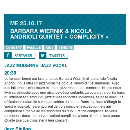
ME
25.10.17
BARBARA WIERNIK & NICOLA
ANDRIOLI QUINTET « COMPLICITY »
CONCERT
FAMILLE
KIDS
SENIORS
PARTAGER
TWEETER
JAZZ MODERNE, JAZZ VOCAL
20:30
Le tandem formé par la chanteuse Barbara Wiernik et le pianiste Nicola
Andrioli nous offre un jazz vocal mélodique, virevoltant et lumineux. Avec
des influences classiques et un jeu jazz résolument moderne, Nicola nous
livre sa virtuosité avec une aisance déconcertante. La voix claire de Barbara,
où infusent son amour du jazz et des sonorités indiennes, se pose avec une
délicatesse naturelle sur les envolées du piano. Dans l’optique d’élargir le
spectre musical, ils s’entourent de trois musiciens exceptionnels qui
complètent à merveille les sonorités du duo. Grands complices, ils vous
emmènent dans leur univers coloré rempli de lyrisme et d’émotions pures.
Quelle joie que d'assister à leur concert !
Jazz Station