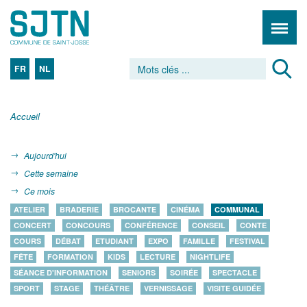
FR
NL
Accueil
Aujourd'hui
Cette semaine
Ce mois
ATELIER
BRADERIE
BROCANTE
CINÉMA
COMMUNAL
CONCERT
CONCOURS
CONFÉRENCE
CONSEIL
CONTE
COURS
DÉBAT
ETUDIANT
EXPO
FAMILLE
FESTIVAL
FÊTE
FORMATION
KIDS
LECTURE
NIGHTLIFE
SÉANCE D'INFORMATION
SENIORS
SOIRÉE
SPECTACLE
SPORT
STAGE
THÉÂTRE
VERNISSAGE
VISITE GUIDÉE