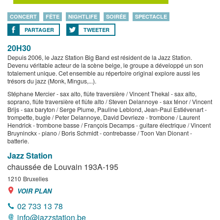
CONCERT
FÊTE
NIGHTLIFE
SOIRÉE
SPECTACLE
PARTAGER
TWEETER
20H30
Depuis 2006, le Jazz Station Big Band est résident de la Jazz Station.
Devenu véritable acteur de la scène belge, le groupe a développé un son
totalement unique. Cet ensemble au répertoire original explore aussi les
trésors du jazz (Monk, Mingus,...).
Stéphane Mercier - sax alto, flûte traversière / Vincent Thekal - sax alto,
soprano, flûte traversière et flûte alto / Steven Delannoye - sax ténor / Vincent
Brijs - sax baryton / Serge Plume, Pauline Leblond, Jean-Paul Estiévenart -
trompette, bugle / Peter Delannoye, David Devrieze - trombone / Laurent
Hendrick - trombone basse / François Decamps - guitare électrique / Vincent
Bruyninckx - piano / Boris Schmidt - contrebasse / Toon Van Dionant -
batterie.
Jazz Station
chaussée de Louvain 193A-195
1210
Bruxelles
VOIR PLAN
02 733 13 78
info@jazzstation.be