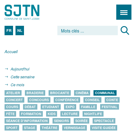
FR
NL
Accueil
Aujourd'hui
Cette semaine
Ce mois
ATELIER
BRADERIE
BROCANTE
CINÉMA
COMMUNAL
CONCERT
CONCOURS
CONFÉRENCE
CONSEIL
CONTE
COURS
DÉBAT
ETUDIANT
EXPO
FAMILLE
FESTIVAL
FÊTE
FORMATION
KIDS
LECTURE
NIGHTLIFE
SÉANCE D'INFORMATION
SENIORS
SOIRÉE
SPECTACLE
SPORT
STAGE
THÉÂTRE
VERNISSAGE
VISITE GUIDÉE