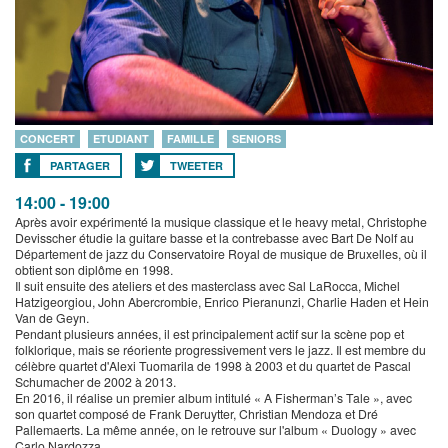
CONCERT
ETUDIANT
FAMILLE
SENIORS
PARTAGER
TWEETER
14:00 - 19:00
Après avoir expérimenté la musique classique et le heavy metal, Christophe
Devisscher étudie la guitare basse et la contrebasse avec Bart De Nolf au
Département de jazz du Conservatoire Royal de musique de Bruxelles, où il
obtient son diplôme en 1998.
Il suit ensuite des ateliers et des masterclass avec Sal LaRocca, Michel
Hatzigeorgiou, John Abercrombie, Enrico Pieranunzi, Charlie Haden et Hein
Van de Geyn.
Pendant plusieurs années, il est principalement actif sur la scène pop et
folklorique, mais se réoriente progressivement vers le jazz. Il est membre du
célèbre quartet d'Alexi Tuomarila de 1998 à 2003 et du quartet de Pascal
Schumacher de 2002 à 2013.
En 2016, il réalise un premier album intitulé « A Fisherman’s Tale », avec
son quartet composé de Frank Deruytter, Christian Mendoza et Dré
Pallemaerts. La même année, on le retrouve sur l'album « Duology » avec
Carlo Nardozza.