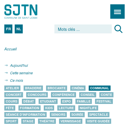
FR
NL
Accueil
Aujourd'hui
Cette semaine
Ce mois
ATELIER
BRADERIE
BROCANTE
CINÉMA
COMMUNAL
CONCERT
CONCOURS
CONFÉRENCE
CONSEIL
CONTE
COURS
DÉBAT
ETUDIANT
EXPO
FAMILLE
FESTIVAL
FÊTE
FORMATION
KIDS
LECTURE
NIGHTLIFE
SÉANCE D'INFORMATION
SENIORS
SOIRÉE
SPECTACLE
SPORT
STAGE
THÉÂTRE
VERNISSAGE
VISITE GUIDÉE