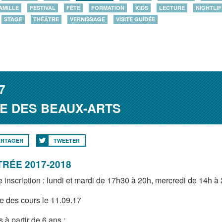
AMILLE
FESTIVAL
FÊTE
FORMATION
KIDS
LECTURE
NIGHTLIF
STAGE
THÉÂTRE
VERNISSAGE
VISITE GUIDÉE
7
IE DES BEAUX-ARTS
ARTAGER
TWEETER
RÉE 2017-2018
e inscription : lundi et mardi de 17h30 à 20h, mercredi de 14h 
e des cours le 11.09.17
s à partir de 6 ans :