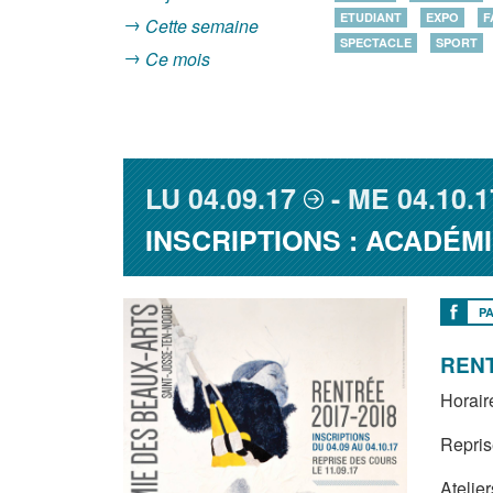
ETUDIANT
EXPO
F
Cette semaine
SPECTACLE
SPORT
Ce mois
LU
04.09.17
ME
04.10.1
INSCRIPTIONS : ACADÉM
P
RENT
Horair
Repris
Atelier