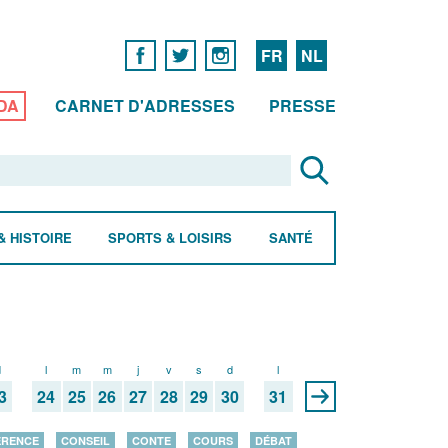
FR
NL
DA
CARNET D'ADRESSES
PRESSE
& HISTOIRE
SPORTS & LOISIRS
SANTÉ
d
l
m
m
j
v
s
d
l
3
24
25
26
27
28
29
30
31
ÉRENCE
CONSEIL
CONTE
COURS
DÉBAT