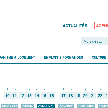
ACTUALITÉS
AGEN
BANISME & LOGEMENT
EMPLOIS & FORMATIONS
CULTURE 
l
m
m
j
v
s
d
l
m
m
j
v
s
10
11
12
13
14
15
16
17
18
19
20
21
22
2
BROCANTE
CINÉMA
COMMUNAL
CONCERT
CONCOURS
CONF