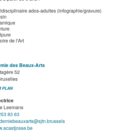
idisciplinaire ados-adultes (infographie/gravure)
sin
amique
nture
lpure
oire de l'Art
mie des Beaux-Arts
tagère 52
ruxelles
R PLAN
ectrice
le Leemans
253 83 63
demiebeauxarts@sjtn.brussels
.acastjosse.be