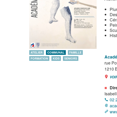
Plur
Des
Cér
Pei
Scu
Hist
ATELIER
COMMUNAL
FAMILLE
Acadé
FORMATION
KIDS
SENIORS
rue Po
1210
B
VOI
Dir
Isabel
02 
aca
www