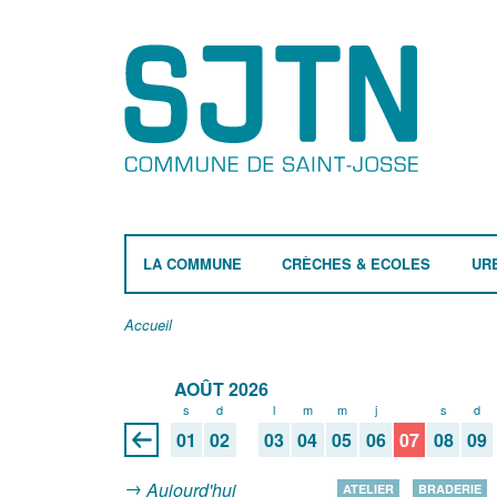
LA COMMUNE
CRÈCHES & ECOLES
UR
Accueil
AOÛT 2026
s
d
l
m
m
j
v
s
d
01
02
03
04
05
06
07
08
09
Aujourd'hui
ATELIER
BRADERIE