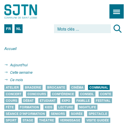
FR
NL
Accueil
Aujourd'hui
Cette semaine
Ce mois
ATELIER
BRADERIE
BROCANTE
CINÉMA
COMMUNAL
CONCERT
CONCOURS
CONFÉRENCE
CONSEIL
CONTE
COURS
DÉBAT
ETUDIANT
EXPO
FAMILLE
FESTIVAL
FÊTE
FORMATION
KIDS
LECTURE
NIGHTLIFE
SÉANCE D'INFORMATION
SENIORS
SOIRÉE
SPECTACLE
SPORT
STAGE
THÉÂTRE
VERNISSAGE
VISITE GUIDÉE