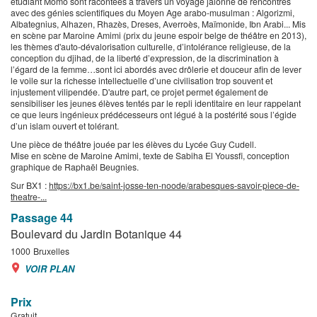
étudiant Momo sont racontées à travers un voyage jalonné de rencontres
avec des génies scientifiques du Moyen Age arabo-musulman : Algorizmi,
Albategnius, Alhazen, Rhazès, Dreses, Averroès, Maïmonide, Ibn Arabi... Mis
en scène par Maroine Amimi (prix du jeune espoir belge de théâtre en 2013),
les thèmes d'auto-dévalorisation culturelle, d’intolérance religieuse, de la
conception du djihad, de la liberté d’expression, de la discrimination à
l’égard de la femme…sont ici abordés avec drôlerie et douceur afin de lever
le voile sur la richesse intellectuelle d’une civilisation trop souvent et
injustement vilipendée. D'autre part, ce projet permet également de
sensibiliser les jeunes élèves tentés par le repli identitaire en leur rappelant
ce que leurs ingénieux prédécesseurs ont légué à la postérité sous l’égide
d’un islam ouvert et tolérant.
Une pièce de théâtre jouée par les élèves du Lycée Guy Cudell.
Mise en scène de Maroine Amimi, texte de Sabiha El Youssfi, conception
graphique de Raphaël Beugnies.
Sur BX1 :
https://bx1.be/saint-josse-ten-noode/arabesques-savoir-piece-de-
theatre-...
Passage 44
Boulevard du Jardin Botanique 44
1000
Bruxelles
VOIR PLAN
Prix
Gratuit