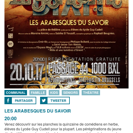
COMMUNAL
FAMILLE
KIDS
SENIORS
THÉÂTRE
PARTAGER
TWEETER
LES ARABESQUES DU SAVOIR
20:00
Venez découvrir sur les planches la quinzaine de comédiens en herbe,
élèves du Lycée Guy Cudell pour la plupart. Les pérégrinations du jeune