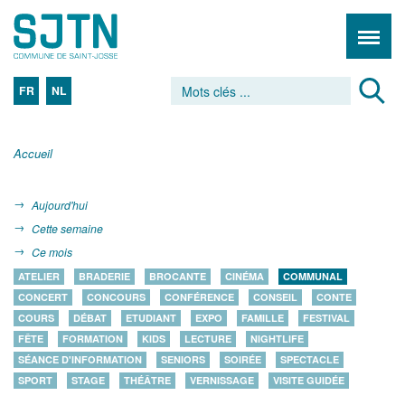
FR
NL
Accueil
Aujourd'hui
Cette semaine
Ce mois
ATELIER
BRADERIE
BROCANTE
CINÉMA
COMMUNAL
CONCERT
CONCOURS
CONFÉRENCE
CONSEIL
CONTE
COURS
DÉBAT
ETUDIANT
EXPO
FAMILLE
FESTIVAL
FÊTE
FORMATION
KIDS
LECTURE
NIGHTLIFE
SÉANCE D'INFORMATION
SENIORS
SOIRÉE
SPECTACLE
SPORT
STAGE
THÉÂTRE
VERNISSAGE
VISITE GUIDÉE