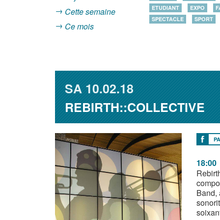
ETUDIANT
EXPO
F
Cette semaine
SPECTACLE
SPORT
Ce mois
SA
10.02.18
REBIRTH::COLLECTIVE
P
18:00
Rebirt
compos
Band, 
sonori
soixan