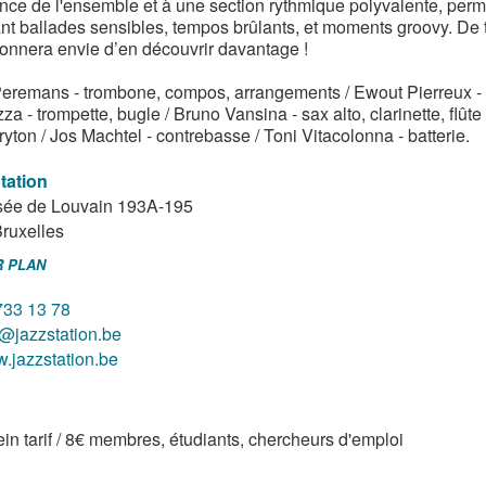
nce de l'ensemble et à une section rythmique polyvalente, perm
ant ballades sensibles, tempos brûlants, et moments groovy. De t
onnera envie d’en découvrir davantage !
eremans - trombone, compos, arrangements / Ewout Pierreux - p
a - trompette, bugle / Bruno Vansina - sax alto, clarinette, flût
yton / Jos Machtel - contrebasse / Toni Vitacolonna - batterie.
tation
ée de Louvain 193A-195
ruxelles
R PLAN
733 13 78
o@jazzstation.be
.jazzstation.be
ein tarif / 8€ membres, étudiants, chercheurs d'emploi