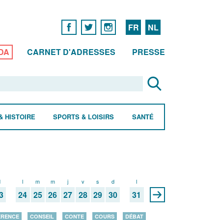
FR
NL
DA
CARNET D'ADRESSES
PRESSE
& HISTOIRE
SPORTS & LOISIRS
SANTÉ
d
l
m
m
j
v
s
d
l
3
24
25
26
27
28
29
30
31
ÉRENCE
CONSEIL
CONTE
COURS
DÉBAT