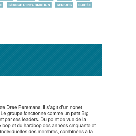
E
SÉANCE D'INFORMATION
SENIORS
SOIRÉE
te Dree Peremans. Il s’agit d’un nonet
. Le groupe fonctionne comme un petit Big
t par ses leaders. Du point de vue de la
 be-bop et du hardbop des années cinquante et
s individuelles des membres, combinées à la