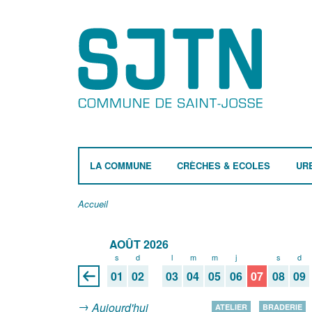
LA COMMUNE
CRÈCHES & ECOLES
UR
Accueil
AOÛT 2026
s
d
l
m
m
j
v
s
d
01
02
03
04
05
06
07
08
09
Aujourd'hui
ATELIER
BRADERIE