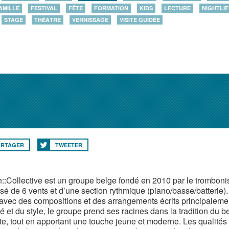
AMILLE
FESTIVAL
FÊTE
FORMATION
KIDS
LECTURE
NIGHTLIF
STAGE
THÉÂTRE
VERNISSAGE
VISITE GUIDÉE
ARTAGER
TWEETER
h::Collective est un groupe belge fondé en 2010 par le trombonis
é de 6 vents et d’une section rythmique (piano/basse/batterie)
avec des compositions et des arrangements écrits principalemen
té et du style, le groupe prend ses racines dans la tradition du
te, tout en apportant une touche jeune et moderne. Les qualité