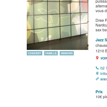
puissa
altern
vous d
Dree P
Nardozz
sax bar
Jazz S
chauss
1210
B
CONCERT
FAMILLE
SENIORS
VOI
02 
inf
www
Prix
10€ pl