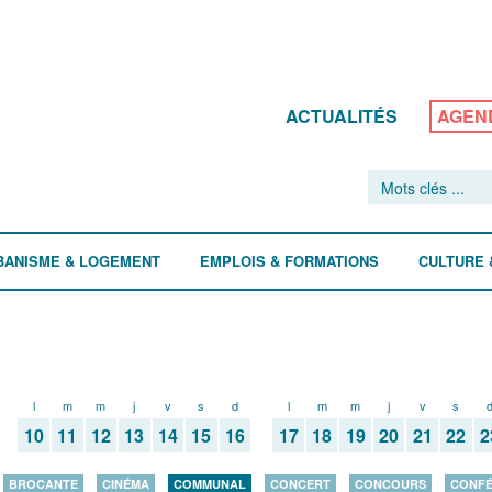
ACTUALITÉS
AGEN
BANISME & LOGEMENT
EMPLOIS & FORMATIONS
CULTURE 
l
m
m
j
v
s
d
l
m
m
j
v
s
10
11
12
13
14
15
16
17
18
19
20
21
22
2
BROCANTE
CINÉMA
COMMUNAL
CONCERT
CONCOURS
CONF