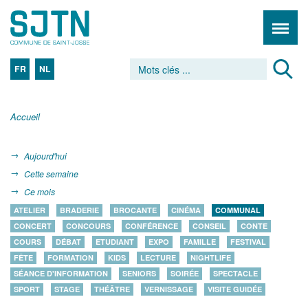
FR
NL
Accueil
Aujourd'hui
Cette semaine
Ce mois
ATELIER
BRADERIE
BROCANTE
CINÉMA
COMMUNAL
CONCERT
CONCOURS
CONFÉRENCE
CONSEIL
CONTE
COURS
DÉBAT
ETUDIANT
EXPO
FAMILLE
FESTIVAL
FÊTE
FORMATION
KIDS
LECTURE
NIGHTLIFE
SÉANCE D'INFORMATION
SENIORS
SOIRÉE
SPECTACLE
SPORT
STAGE
THÉÂTRE
VERNISSAGE
VISITE GUIDÉE