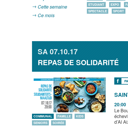
ETUDIANT
EXPO
F
Cette semaine
SPECTACLE
SPORT
Ce mois
SA
07.10.17
REPAS DE SOLIDARITÉ
P
SAIN
20:00
Le Bou
échevi
COMMUNAL
FAMILLE
KIDS
d’Al Ai
SENIORS
SOIRÉE