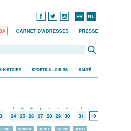
FR
NL
DA
CARNET D'ADRESSES
PRESSE
& HISTOIRE
SPORTS & LOISIRS
SANTÉ
d
l
m
m
j
v
s
d
l
3
24
25
26
27
28
29
30
31
ÉRENCE
CONSEIL
CONTE
COURS
DÉBAT