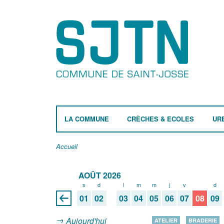
LA COMMUNE
CRÈCHES & ECOLES
UR
Accueil
AOÛT 2026
s
d
l
m
m
j
v
s
d
01
02
03
04
05
06
07
08
09
Aujourd'hui
ATELIER
BRADERIE