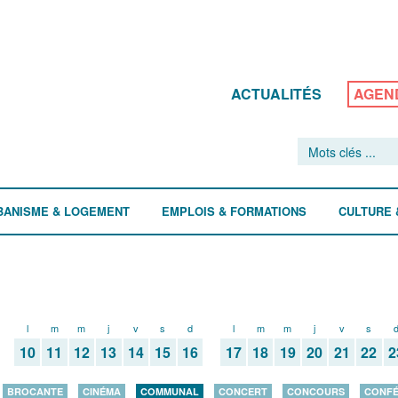
ACTUALITÉS
AGEN
BANISME & LOGEMENT
EMPLOIS & FORMATIONS
CULTURE 
l
m
m
j
v
s
d
l
m
m
j
v
s
10
11
12
13
14
15
16
17
18
19
20
21
22
2
BROCANTE
CINÉMA
COMMUNAL
CONCERT
CONCOURS
CONF