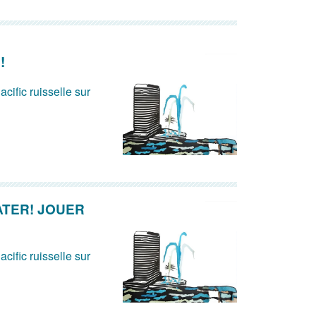
!
acific ruisselle sur
ATER! JOUER
acific ruisselle sur