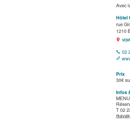
Avec l
Hôtel 
rue Gi
1210
B
VOI
02 
www
Prix
30€ su
Infos 
MENU
Réserv
T 02 2
rkavak