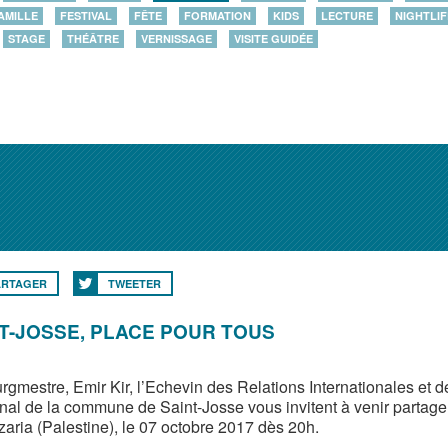
AMILLE
FESTIVAL
FÊTE
FORMATION
KIDS
LECTURE
NIGHTLIF
STAGE
THÉÂTRE
VERNISSAGE
VISITE GUIDÉE
ARTAGER
TWEETER
T-JOSSE, PLACE POUR TOUS
rgmestre, Emir Kir, l’Echevin des Relations Internationales et de
nal de la commune de Saint-Josse vous invitent à venir partager 
zaria (Palestine), le 07 octobre 2017 dès 20h.