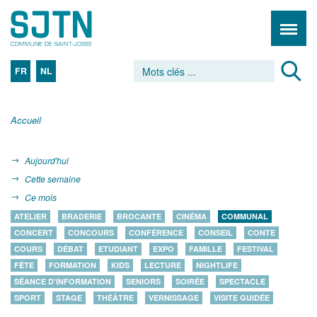
FR
NL
Accueil
Aujourd'hui
Cette semaine
Ce mois
ATELIER
BRADERIE
BROCANTE
CINÉMA
COMMUNAL
CONCERT
CONCOURS
CONFÉRENCE
CONSEIL
CONTE
COURS
DÉBAT
ETUDIANT
EXPO
FAMILLE
FESTIVAL
FÊTE
FORMATION
KIDS
LECTURE
NIGHTLIFE
SÉANCE D'INFORMATION
SENIORS
SOIRÉE
SPECTACLE
SPORT
STAGE
THÉÂTRE
VERNISSAGE
VISITE GUIDÉE