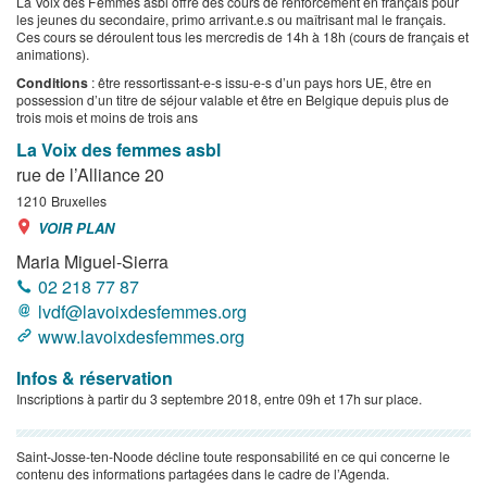
La Voix des Femmes asbl offre des cours de renforcement en français pour
les jeunes du secondaire, primo arrivant.e.s ou maîtrisant mal le français.
Ces cours se déroulent tous les mercredis de 14h à 18h (cours de français et
animations).
Conditions
: être ressortissant-e-s issu-e-s d’un pays hors UE, être en
possession d’un titre de séjour valable et être en Belgique depuis plus de
trois mois et moins de trois ans
La Voix des femmes asbl
rue de l’Alliance 20
1210
Bruxelles
VOIR PLAN
Maria Miguel-Sierra
02 218 77 87
lvdf@lavoixdesfemmes.org
www.lavoixdesfemmes.org
Infos & réservation
Inscriptions à partir du 3 septembre 2018, entre 09h et 17h sur place.
Saint-Josse-ten-Noode décline toute responsabilité en ce qui concerne le
contenu des informations partagées dans le cadre de l’Agenda.