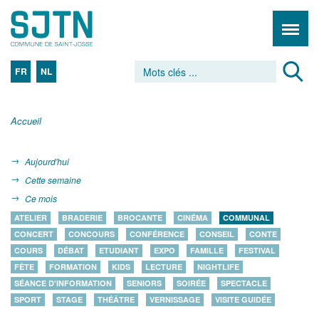
FR
NL
Accueil
Aujourd'hui
Cette semaine
Ce mois
ATELIER
BRADERIE
BROCANTE
CINÉMA
COMMUNAL
CONCERT
CONCOURS
CONFÉRENCE
CONSEIL
CONTE
COURS
DÉBAT
ETUDIANT
EXPO
FAMILLE
FESTIVAL
FÊTE
FORMATION
KIDS
LECTURE
NIGHTLIFE
SÉANCE D'INFORMATION
SENIORS
SOIRÉE
SPECTACLE
SPORT
STAGE
THÉÂTRE
VERNISSAGE
VISITE GUIDÉE