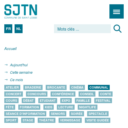
FR
NL
Accueil
Aujourd'hui
Cette semaine
Ce mois
ATELIER
BRADERIE
BROCANTE
CINÉMA
COMMUNAL
CONCERT
CONCOURS
CONFÉRENCE
CONSEIL
CONTE
COURS
DÉBAT
ETUDIANT
EXPO
FAMILLE
FESTIVAL
FÊTE
FORMATION
KIDS
LECTURE
NIGHTLIFE
SÉANCE D'INFORMATION
SENIORS
SOIRÉE
SPECTACLE
SPORT
STAGE
THÉÂTRE
VERNISSAGE
VISITE GUIDÉE