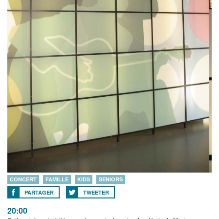
CONCERT
FAMILLE
KIDS
SENIORS
PARTAGER
TWEETER
20:00