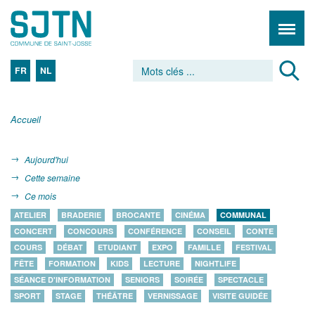
FR
NL
Accueil
Aujourd'hui
Cette semaine
Ce mois
ATELIER
BRADERIE
BROCANTE
CINÉMA
COMMUNAL
CONCERT
CONCOURS
CONFÉRENCE
CONSEIL
CONTE
COURS
DÉBAT
ETUDIANT
EXPO
FAMILLE
FESTIVAL
FÊTE
FORMATION
KIDS
LECTURE
NIGHTLIFE
SÉANCE D'INFORMATION
SENIORS
SOIRÉE
SPECTACLE
SPORT
STAGE
THÉÂTRE
VERNISSAGE
VISITE GUIDÉE