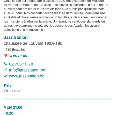
Cette soirée est dédiée aux classes de Jazz des Académie de Musique
d'Evere et de Watermael-Boitsfort. Les élèves se succèdent dans la bonne
humeur pour présenter leurs projets face à un public pas qu'intime mais
aussi curieux. Nos concerts "Académies" se déroulent toujours dans une
agréable et chaleureuse ambiance où familles, amis viennent encourager
les musiciens à affronter la scène. Un répertoire varié, des standards ou
autres morceaux moins côtoyés, les concerts des Académies assurent
éclectisme et enthousiasme !
Jazz Station
chaussée de Louvain 193A-195
1210
Bruxelles
VOIR PLAN
02 733 13 78
info@jazzstation.be
www.jazzstation.be
Prix
Entrée libre
VEN 21.08
19:30