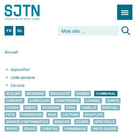
FR
NL
Accueil
Aujourd'hui
Cette semaine
Ce mois
ATELIER
BRADERIE
BROCANTE
CINÉMA
COMMUNAL
CONCERT
CONCOURS
CONFÉRENCE
CONSEIL
CONTE
COURS
DÉBAT
ETUDIANT
EXPO
FAMILLE
FESTIVAL
FÊTE
FORMATION
KIDS
LECTURE
NIGHTLIFE
SÉANCE D'INFORMATION
SENIORS
SOIRÉE
SPECTACLE
SPORT
STAGE
THÉÂTRE
VERNISSAGE
VISITE GUIDÉE