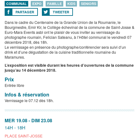
COMMUNAL
EXPO
FAMILLE
KIDS
SENIORS
PARTAGER
TWEETER
Dans le cadre du Centenaire de la Grande Union de la Roumanie, le
Bourgmestre, Emir Kir, le Collège échevinal de la commune de Saint-Josse &
Euro-Mara Events asbl ont le plaisir de vous inviter au vernissage du
photographe roumain, Felician Sateanu, à l’Hôtel communal le vendredi 07
décembre 2018, dès 18h.
Le vernissage en présence du photographe/conférencier sera suivi d’un
drink et d’une dégustation de la cuisine traditionnelle roumaine du
Maramures.
L’exposition est visible durant les heures d’ouvertures de la commune
jusqu’au 14 décembre 2018.
Prix
Entrée libre
Infos & réservation
Vernissage le 07.12 dès 18h.
MER 19.08
-
DIM 23.08
14H - 18H
PLACE SAINT-JOSSE