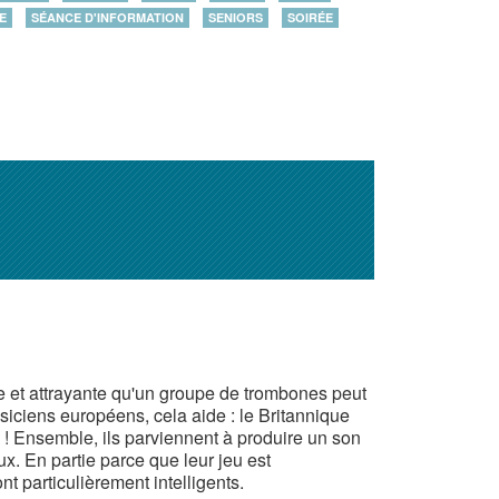
E
SÉANCE D'INFORMATION
SENIORS
SOIRÉE
 et attrayante qu'un groupe de trombones peut
siciens européens, cela aide : le Britannique
 ! Ensemble, ils parviennent à produire un son
. En partie parce que leur jeu est
t particulièrement intelligents.