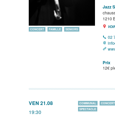
Jazz S
chauss
1210
B
VOI
CONCERT
FAMILLE
SENIORS
02 
inf
www
Prix
12€ pl
VEN 21.08
COMMUNAL
CONCERT
SPECTACLE
19:30