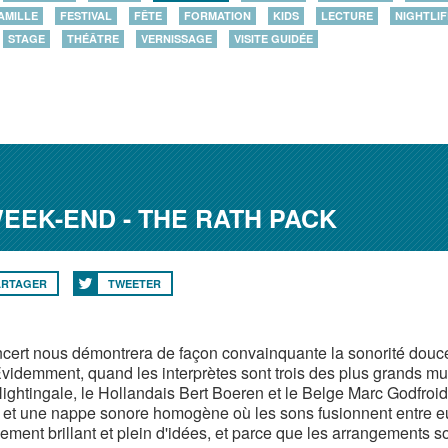
AMILLE
FESTIVAL
FÊTE
FORMATION
KIDS
LECTURE
NIGHTLIF
STAGE
THÉÂTRE
VERNISSAGE
VISITE GUIDÉE
EK-END - THE RATH PACK
ARTAGER
TWEETER
cert nous démontrera de façon convainquante la sonorité douce
. Evidemment, quand les interprètes sont trois des plus grands mu
ightingale, le Hollandais Bert Boeren et le Belge Marc Godfroid
 et une nappe sonore homogène où les sons fusionnent entre eux
ment brillant et plein d'idées, et parce que les arrangements son