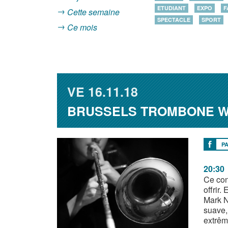
ETUDIANT
EXPO
F
Cette semaine
SPECTACLE
SPORT
Ce mois
VE
16.11.18
BRUSSELS TROMBONE WE
P
20:30
Ce con
offrir
Mark N
suave,
extrême