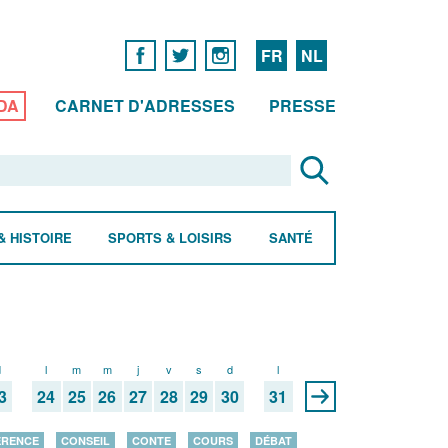
FR
NL
DA
CARNET D'ADRESSES
PRESSE
& HISTOIRE
SPORTS & LOISIRS
SANTÉ
d
l
m
m
j
v
s
d
l
3
24
25
26
27
28
29
30
31
ÉRENCE
CONSEIL
CONTE
COURS
DÉBAT