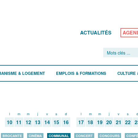
ACTUALITÉS
AGEN
BANISME & LOGEMENT
EMPLOIS & FORMATIONS
CULTURE 
l
m
m
j
v
s
d
l
m
m
j
v
s
10
11
12
13
14
15
16
17
18
19
20
21
22
2
BROCANTE
CINÉMA
COMMUNAL
CONCERT
CONCOURS
CONF