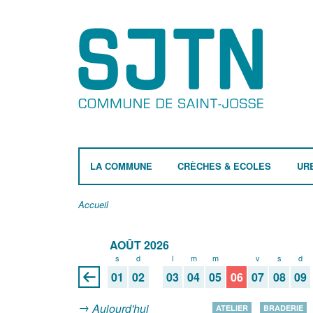
LA COMMUNE
CRÈCHES & ECOLES
UR
Accueil
AOÛT 2026
s
d
l
m
m
j
v
s
d
01
02
03
04
05
06
07
08
09
Aujourd'hui
ATELIER
BRADERIE