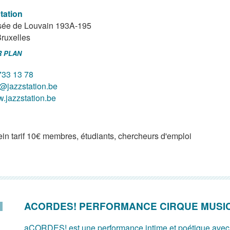
tation
ée de Louvain 193A-195
ruxelles
R PLAN
733 13 78
o@jazzstation.be
.jazzstation.be
ein tarif 10€ membres, étudiants, chercheurs d'emploi
ACORDES! PERFORMANCE CIRQUE MUSI
aCORDES! est une performance intime et poétique avec