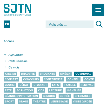
FR
Accueil
Aujourd'hui
Cette semaine
Ce mois
ATELIER
BRADERIE
BROCANTE
CINÉMA
COMMUNAL
CONCERT
CONCOURS
CONFÉRENCE
CONSEIL
CONTE
COURS
DÉBAT
ETUDIANT
EXPO
FAMILLE
FESTIVAL
FÊTE
FORMATION
KIDS
LECTURE
NIGHTLIFE
SÉANCE D'INFORMATION
SENIORS
SOIRÉE
SPECTACLE
SPORT
STAGE
THÉÂTRE
VERNISSAGE
VISITE GUIDÉE