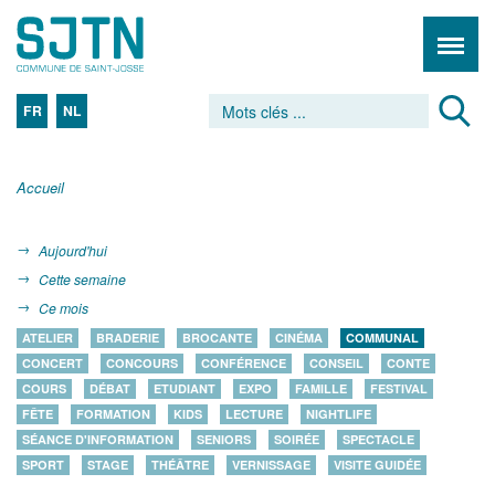
FR
NL
Accueil
Aujourd'hui
Cette semaine
Ce mois
ATELIER
BRADERIE
BROCANTE
CINÉMA
COMMUNAL
CONCERT
CONCOURS
CONFÉRENCE
CONSEIL
CONTE
COURS
DÉBAT
ETUDIANT
EXPO
FAMILLE
FESTIVAL
FÊTE
FORMATION
KIDS
LECTURE
NIGHTLIFE
SÉANCE D'INFORMATION
SENIORS
SOIRÉE
SPECTACLE
SPORT
STAGE
THÉÂTRE
VERNISSAGE
VISITE GUIDÉE