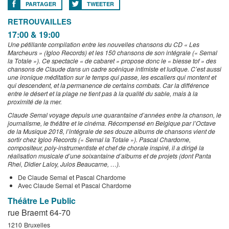
PARTAGER
TWEETER
RETROUVAILLES
17:00 & 19:00
Une pétillante compilation entre les nouvelles chansons du CD « Les
Marcheurs » (Igloo Records) et les 150 chansons de son intégrale (« Semal
la Totale »). Ce spectacle « de cabaret » propose donc le « biesse tof » des
chansons de Claude dans un cadre scénique intimiste et ludique. C’est aussi
une ironique méditation sur le temps qui passe, les escaliers qui montent et
qui descendent, et la permanence de certains combats. Car la différence
entre le désert et la plage ne tient pas à la qualité du sable, mais à la
proximité de la mer.
Claude Semal voyage depuis une quarantaine d’années entre la chanson, le
journalisme, le théâtre et le cinéma. Récompensé en Belgique par l’Octave
de la Musique 2018, l’intégrale de ses douze albums de chansons vient de
sortir chez Igloo Records (« Semal la Totale »). Pascal Chardome,
compositeur, poly-instrumentiste et chef de chorale inspiré, il a dirigé la
réalisation musicale d’une soixantaine d’albums et de projets (dont Panta
Rhei, Didier Laloy, Julos Beaucarne, …).
De Claude Semal et Pascal Chardome
Avec Claude Semal et Pascal Chardome
Théâtre Le Public
rue Braemt 64-70
1210
Bruxelles