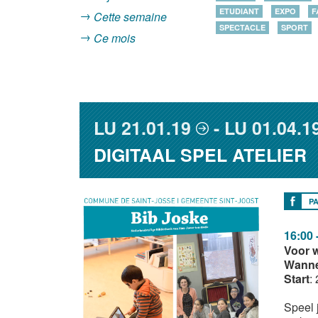
ETUDIANT
EXPO
F
Cette semaine
SPECTACLE
SPORT
Ce mois
LU
21.01.19
LU
01.04.1
DIGITAAL SPEL ATELIER
P
16:00 
Voor 
Wann
Start
:
Speel 