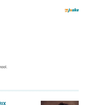
hool.
RIX