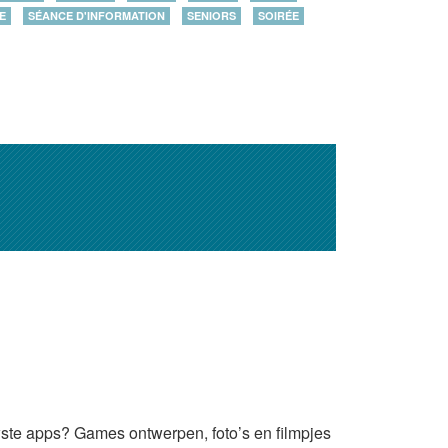
E
SÉANCE D'INFORMATION
SENIORS
SOIRÉE
uwste apps? Games ontwerpen, foto’s en filmpjes