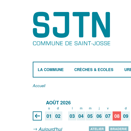
LA COMMUNE
CRÈCHES & ECOLES
UR
Accueil
AOÛT 2026
s
d
l
m
m
j
v
s
d
01
02
03
04
05
06
07
08
09
Aujourd'hui
ATELIER
BRADERIE