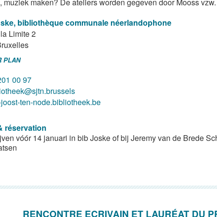
 muziek maken? De ateliers worden gegeven door Mooss vzw.
oske, bibliothèque communale néerlandophone
la Limite 2
ruxelles
R PLAN
201 00 97
liotheek@sjtn.brussels
-joost-ten-node.bibliotheek.be
& réservation
ijven vóór 14 januari in bib Joske of bij Jeremy van de Brede Sc
atsen
RENCONTRE ECRIVAIN ET LAURÉAT DU P