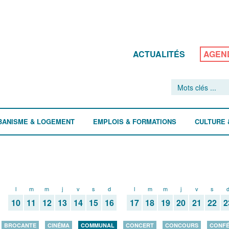
ACTUALITÉS
AGEN
BANISME & LOGEMENT
EMPLOIS & FORMATIONS
CULTURE 
l
m
m
j
v
s
d
l
m
m
j
v
s
10
11
12
13
14
15
16
17
18
19
20
21
22
2
BROCANTE
CINÉMA
COMMUNAL
CONCERT
CONCOURS
CONF