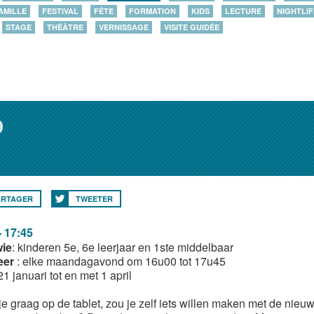
AMILLE
FESTIVAL
FÊTE
FORMATION
KIDS
LECTURE
NIGHTLIF
STAGE
THÉÂTRE
VERNISSAGE
VISITE GUIDÉE
9
ARTAGER
TWEETER
- 17:45
wie
: kinderen 5e, 6e leerjaar en 1ste middelbaar
eer
: elke maandagavond om 16u00 tot 17u45
 21 januari tot en met 1 april
je graag op de tablet, zou je zelf iets willen maken met de nie