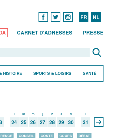
FR
NL
DA
CARNET D'ADRESSES
PRESSE
& HISTOIRE
SPORTS & LOISIRS
SANTÉ
d
l
m
m
j
v
s
d
l
3
24
25
26
27
28
29
30
31
ÉRENCE
CONSEIL
CONTE
COURS
DÉBAT