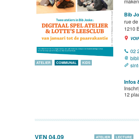
maken,
Bib J
rue de 
1210
B
VOI
02 
bib
ATELIER
COMMUNAL
KIDS
sint
Infos 
Inschr
12 pla
VEN 04.09
ATELIER
LECTURE