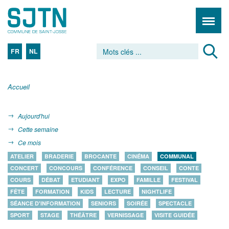
FR
NL
Accueil
Aujourd'hui
Cette semaine
Ce mois
ATELIER
BRADERIE
BROCANTE
CINÉMA
COMMUNAL
CONCERT
CONCOURS
CONFÉRENCE
CONSEIL
CONTE
COURS
DÉBAT
ETUDIANT
EXPO
FAMILLE
FESTIVAL
FÊTE
FORMATION
KIDS
LECTURE
NIGHTLIFE
SÉANCE D'INFORMATION
SENIORS
SOIRÉE
SPECTACLE
SPORT
STAGE
THÉÂTRE
VERNISSAGE
VISITE GUIDÉE