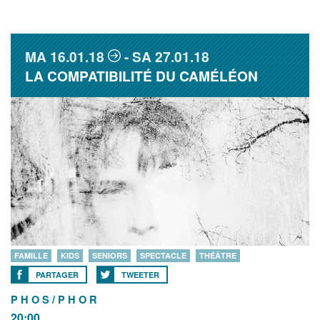
MA
16.01.18
SA
27.01.18
LA COMPATIBILITÉ DU CAMÉLÉON
FAMILLE
KIDS
SENIORS
SPECTACLE
THÉÂTRE
PARTAGER
TWEETER
P H O S / P H O R
20:00