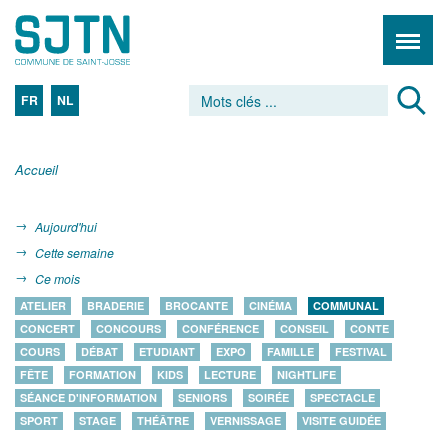
FR
NL
Accueil
Aujourd'hui
Cette semaine
Ce mois
ATELIER
BRADERIE
BROCANTE
CINÉMA
COMMUNAL
CONCERT
CONCOURS
CONFÉRENCE
CONSEIL
CONTE
COURS
DÉBAT
ETUDIANT
EXPO
FAMILLE
FESTIVAL
FÊTE
FORMATION
KIDS
LECTURE
NIGHTLIFE
SÉANCE D'INFORMATION
SENIORS
SOIRÉE
SPECTACLE
SPORT
STAGE
THÉÂTRE
VERNISSAGE
VISITE GUIDÉE