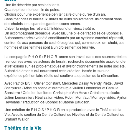
Une île désertée par ses habitants.
Quatre prisonniers en fin de peine.
Choisis pour une expérience pénitentiaire d’une durée d’un an.
Sans menottes ni barreaux, libres de leurs mouvements, ils dorment dans
des chalets tenus par des gardiens sans armes.
L’hiver, la neige les retient à l’intérieur d’un vieux théâtre.
Un accompagnant débarque. Avec lui, une pile de tragédies de Sophocle.
Autonomes après avoir été conditionnés par un système carcéral répressif,
confrontés aux parcours de ces héros grecs qui, comme eux, ont chuté, ces
hommes et ces femmes sont à un croisement de leur vie.
La compagnie P H O S / P H O R ancre son travail dans des sources réelles
: rencontres avec les acteurs de terrain, recherche documentée approfondie
et réflexions sur les problématiques et dysfonctionnements de notre société.
Autant d’éléments qui nourrissent cette création, basée ici sur une
expérience pénitentiaire réelle qui soulève la question de la réinsertion.
Avec Patrick Brüll, Olivier Constant, Mercedes Dassy, Wendy Piette, David
Scarpuzza / Mise en scène et dramaturgie: Julien Lemonnier et Camille
Sansterre / Création lumières: Christophe Van Hove / Création musicale:
Julien Lemonnier / Réalisation vidéo: Robin Montrau / Montage vidéo: Ayrton
Heymans / Traduction de Sophocle: Sabine Baudson.
Une création de P H O S / P H O R en coproduction avec le Théâtre de la
Vie. Avec le soutien du Centre Culturel de Nivelles et du Centre Culturel du
Brabant Wallon.
Théâtre de la Vie