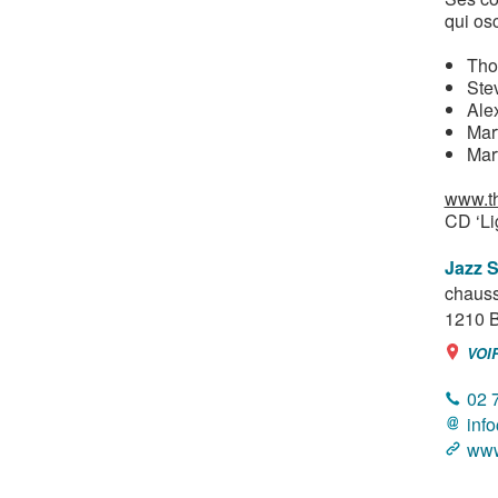
qui os
Tho
Ste
Ale
Mar
Mar
www.t
CD ‘Li
Jazz S
chauss
1210
B
VOI
02 
inf
www