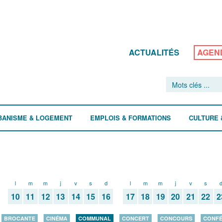
ACTUALITÉS
AGEN
BANISME & LOGEMENT
EMPLOIS & FORMATIONS
CULTURE 
l
m
m
j
v
s
d
l
m
m
j
v
s
10
11
12
13
14
15
16
17
18
19
20
21
22
2
BROCANTE
CINÉMA
COMMUNAL
CONCERT
CONCOURS
CONF