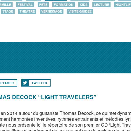
AMILLE
FESTIVAL
FÊTE
FORMATION
KIDS
LECTURE
NIGHTLIF
STAGE
THÉÂTRE
VERNISSAGE
VISITE GUIDÉE
ARTAGER
TWEETER
MAS DECOCK “LIGHT TRAVELERS”
en 2014 autour du guitariste Thomas Decock, ce quintet dynam
ement harmonies inventives, rythmes entrainants et mélodies lyriq
ste nous présente ici le répertoire de son premier CD ‘Light Trave
mpositions s’imprègnent du jazz autant que du rock ou de la mu