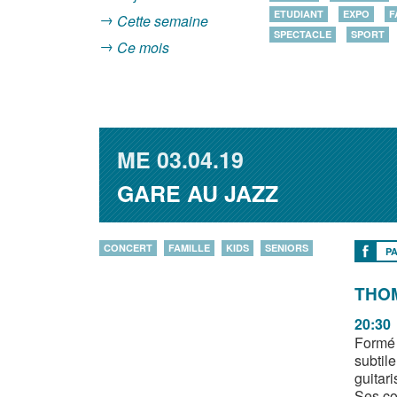
ETUDIANT
EXPO
F
Cette semaine
SPECTACLE
SPORT
Ce mois
ME
03.04.19
GARE AU JAZZ
CONCERT
FAMILLE
KIDS
SENIORS
P
THO
20:30
Formé 
subtil
guitari
Ses co