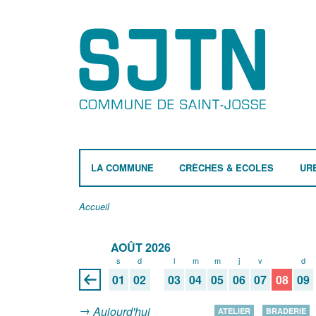
LA COMMUNE
CRÈCHES & ECOLES
UR
Accueil
AOÛT 2026
s
d
l
m
m
j
v
s
d
01
02
03
04
05
06
07
08
09
Aujourd'hui
ATELIER
BRADERIE