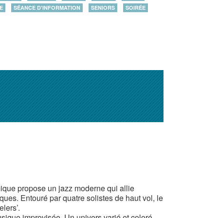
E
SÉANCE D'INFORMATION
SENIORS
SOIRÉE
ique propose un jazz moderne qui allie
ues. Entouré par quatre solistes de haut vol, le
lers’.
sique improvisée. Un univers varié et coloré