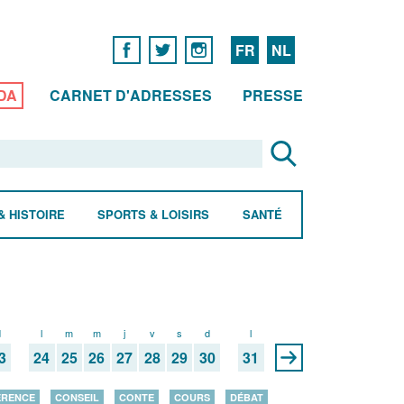
FR
NL
DA
CARNET D'ADRESSES
PRESSE
& HISTOIRE
SPORTS & LOISIRS
SANTÉ
d
l
m
m
j
v
s
d
l
3
24
25
26
27
28
29
30
31
ÉRENCE
CONSEIL
CONTE
COURS
DÉBAT