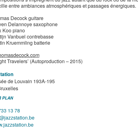
cille entre ambiances atmosphériques et passages énergiques.
mas Decock guitare
ven Delannoye saxophone
x Koo piano
tijn Vanbuel contrebasse
tin Kruemmling batterie
homasdecock.com
ght Travelers’ (Autoproduction – 2015)
tation
ée de Louvain 193A-195
ruxelles
R PLAN
733 13 78
o@jazzstation.be
.jazzstation.be