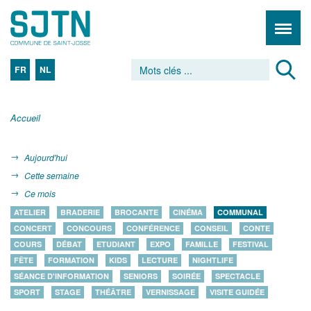
FR
NL
Accueil
Aujourd'hui
Cette semaine
Ce mois
ATELIER
BRADERIE
BROCANTE
CINÉMA
COMMUNAL
CONCERT
CONCOURS
CONFÉRENCE
CONSEIL
CONTE
COURS
DÉBAT
ETUDIANT
EXPO
FAMILLE
FESTIVAL
FÊTE
FORMATION
KIDS
LECTURE
NIGHTLIFE
SÉANCE D'INFORMATION
SENIORS
SOIRÉE
SPECTACLE
SPORT
STAGE
THÉÂTRE
VERNISSAGE
VISITE GUIDÉE