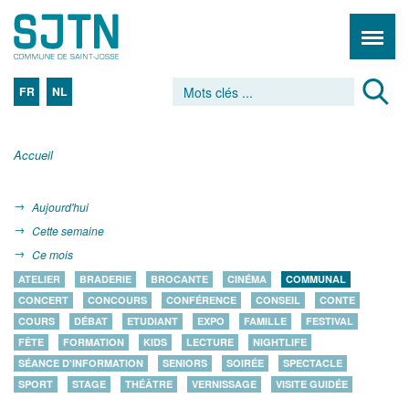
FR
NL
Accueil
Aujourd'hui
Cette semaine
Ce mois
ATELIER
BRADERIE
BROCANTE
CINÉMA
COMMUNAL
CONCERT
CONCOURS
CONFÉRENCE
CONSEIL
CONTE
COURS
DÉBAT
ETUDIANT
EXPO
FAMILLE
FESTIVAL
FÊTE
FORMATION
KIDS
LECTURE
NIGHTLIFE
SÉANCE D'INFORMATION
SENIORS
SOIRÉE
SPECTACLE
SPORT
STAGE
THÉÂTRE
VERNISSAGE
VISITE GUIDÉE