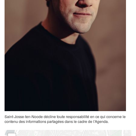
Saint-Josse-ten-Noode décline toute responsabilité en ce qui concerne le
contenu des informations partagées dans le cadre de l’Agenda.