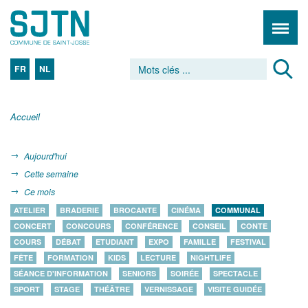
FR
NL
Accueil
Aujourd'hui
Cette semaine
Ce mois
ATELIER
BRADERIE
BROCANTE
CINÉMA
COMMUNAL
CONCERT
CONCOURS
CONFÉRENCE
CONSEIL
CONTE
COURS
DÉBAT
ETUDIANT
EXPO
FAMILLE
FESTIVAL
FÊTE
FORMATION
KIDS
LECTURE
NIGHTLIFE
SÉANCE D'INFORMATION
SENIORS
SOIRÉE
SPECTACLE
SPORT
STAGE
THÉÂTRE
VERNISSAGE
VISITE GUIDÉE