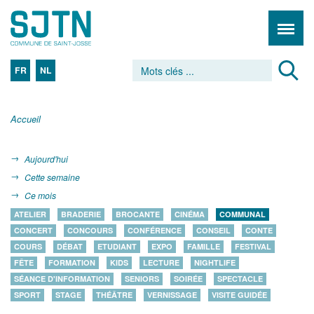
FR
NL
Accueil
Aujourd'hui
Cette semaine
Ce mois
ATELIER
BRADERIE
BROCANTE
CINÉMA
COMMUNAL
CONCERT
CONCOURS
CONFÉRENCE
CONSEIL
CONTE
COURS
DÉBAT
ETUDIANT
EXPO
FAMILLE
FESTIVAL
FÊTE
FORMATION
KIDS
LECTURE
NIGHTLIFE
SÉANCE D'INFORMATION
SENIORS
SOIRÉE
SPECTACLE
SPORT
STAGE
THÉÂTRE
VERNISSAGE
VISITE GUIDÉE