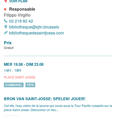
VOIR PLAN
Responsable
Filippo Virgilio
02 218 82 42
bibliotheque@sjtn.brussels
bibliothequedesaintjosse.com
Prix
Gratuit
MER 19.08
-
DIM 23.08
14H - 18H
PLACE SAINT-JOSSE
COMMUNAL
FÊTE
BRON VAN SAINT-JOSSE: SPELEN! JOUER!
Cet été, l'eau claire de la source qui coule sous la Tour Pacific ruisselle sur la
place Saint-Josse. Découvrez un lieu...