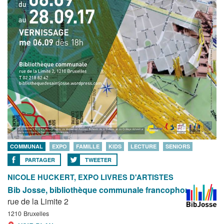
COMMUNAL
EXPO
FAMILLE
KIDS
LECTURE
SENIORS
PARTAGER
TWEETER
NICOLE HUCKERT, EXPO LIVRES D'ARTISTES
Bib Josse, bibliothèque communale francophone
rue de la Limite 2
1210
Bruxelles