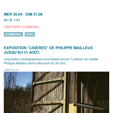
MER 30.04
-
DIM 31.08
8H À 17H
CIMETIÈRE COMMUNAL
COMMUNAL
EXPO
EXPOSITION "LISIÈRES" DE PHILIPPE MAILLEUX
JUSQU'AU 31 AOÛT.
L’exposition photographique et la balade sonore "Lisières" de l'artiste
Philippe Mailleux sont à découvrir du 30 avril...
LIRE PLUS