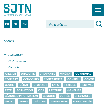
FR
NL
EN
Accueil
Aujourd'hui
Cette semaine
Ce mois
ATELIER
BRADERIE
BROCANTE
CINÉMA
COMMUNAL
CONCERT
CONCOURS
CONFÉRENCE
CONSEIL
CONTE
COURS
DÉBAT
ETUDIANT
EXPO
FAMILLE
FESTIVAL
FÊTE
FORMATION
KIDS
LECTURE
NIGHTLIFE
SÉANCE D'INFORMATION
SENIORS
SOIRÉE
SPECTACLE
SPORT
STAGE
THÉÂTRE
VERNISSAGE
VISITE GUIDÉE