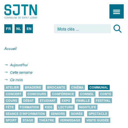
FR
NL
EN
Accueil
Aujourd'hui
Cette semaine
Ce mois
ATELIER
BRADERIE
BROCANTE
CINÉMA
COMMUNAL
CONCERT
CONCOURS
CONFÉRENCE
CONSEIL
CONTE
COURS
DÉBAT
ETUDIANT
EXPO
FAMILLE
FESTIVAL
FÊTE
FORMATION
KIDS
LECTURE
NIGHTLIFE
SÉANCE D'INFORMATION
SENIORS
SOIRÉE
SPECTACLE
SPORT
STAGE
THÉÂTRE
VERNISSAGE
VISITE GUIDÉE