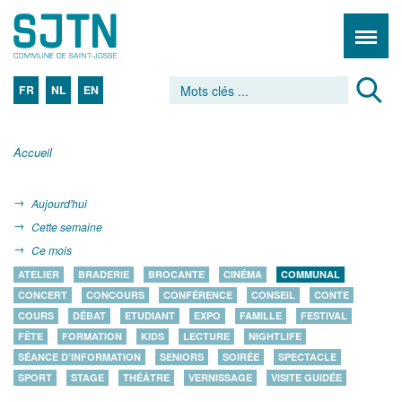
FR
NL
EN
Accueil
Aujourd'hui
Cette semaine
Ce mois
ATELIER
BRADERIE
BROCANTE
CINÉMA
COMMUNAL
CONCERT
CONCOURS
CONFÉRENCE
CONSEIL
CONTE
COURS
DÉBAT
ETUDIANT
EXPO
FAMILLE
FESTIVAL
FÊTE
FORMATION
KIDS
LECTURE
NIGHTLIFE
SÉANCE D'INFORMATION
SENIORS
SOIRÉE
SPECTACLE
SPORT
STAGE
THÉÂTRE
VERNISSAGE
VISITE GUIDÉE