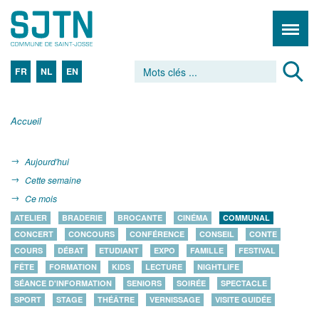
FR
NL
EN
Accueil
Aujourd'hui
Cette semaine
Ce mois
ATELIER
BRADERIE
BROCANTE
CINÉMA
COMMUNAL
CONCERT
CONCOURS
CONFÉRENCE
CONSEIL
CONTE
COURS
DÉBAT
ETUDIANT
EXPO
FAMILLE
FESTIVAL
FÊTE
FORMATION
KIDS
LECTURE
NIGHTLIFE
SÉANCE D'INFORMATION
SENIORS
SOIRÉE
SPECTACLE
SPORT
STAGE
THÉÂTRE
VERNISSAGE
VISITE GUIDÉE