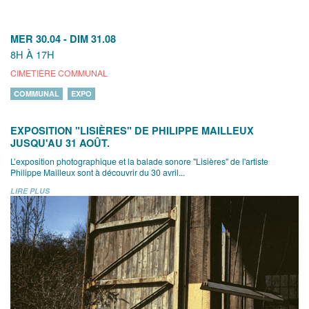
MER 30.04
-
DIM 31.08
8H À 17H
CIMETIÈRE COMMUNAL
COMMUNAL
EXPO
EXPOSITION "LISIÈRES" DE PHILIPPE MAILLEUX
JUSQU'AU 31 AOÛT.
L’exposition photographique et la balade sonore "Lisières" de l'artiste
Philippe Mailleux sont à découvrir du 30 avril...
LIRE PLUS