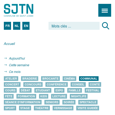
FR
NL
EN
Accueil
Aujourd'hui
Cette semaine
Ce mois
ATELIER
BRADERIE
BROCANTE
CINÉMA
COMMUNAL
CONCERT
CONCOURS
CONFÉRENCE
CONSEIL
CONTE
COURS
DÉBAT
ETUDIANT
EXPO
FAMILLE
FESTIVAL
FÊTE
FORMATION
KIDS
LECTURE
NIGHTLIFE
SÉANCE D'INFORMATION
SENIORS
SOIRÉE
SPECTACLE
SPORT
STAGE
THÉÂTRE
VERNISSAGE
VISITE GUIDÉE